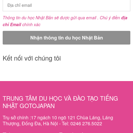
Thông tin du học Nhật Bản sẽ được gửi qua email . Chú ý điền
địa
chỉ Email
chính xác
Kết nối với chúng tôi
TRUNG TÂM DU HỌC VÀ ĐÀO TẠO TIẾNG
NHẬT GOTOJAPAN
Trụ sở chính :17 ngách 10 ngõ 121 Chùa Láng, Láng
Thượng, Đống Đa, Hà Nội - Tel: 0246 276.5022