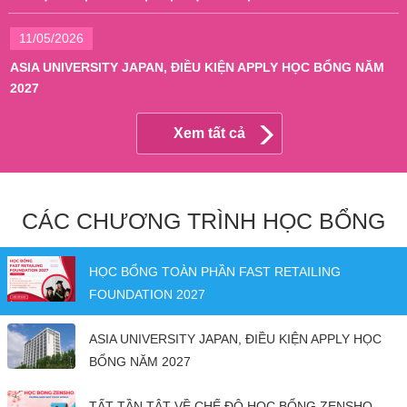
11/05/2026
ASIA UNIVERSITY JAPAN, ĐIỀU KIỆN APPLY HỌC BỔNG NĂM
2027
Xem tất cả
CÁC CHƯƠNG TRÌNH HỌC BỔNG
HỌC BỔNG TOÀN PHẦN FAST RETAILING
FOUNDATION 2027
ASIA UNIVERSITY JAPAN, ĐIỀU KIỆN APPLY HỌC
BỔNG NĂM 2027
TẤT TẦN TẬT VỀ CHẾ ĐỘ HỌC BỔNG ZENSHO