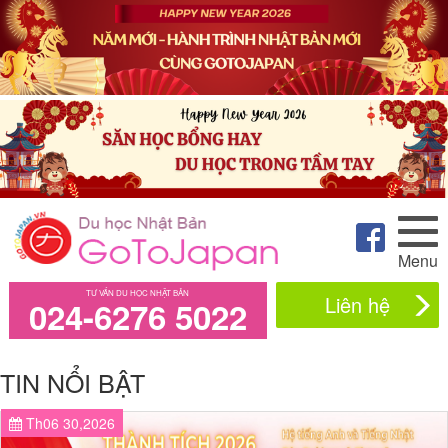
Menu
TƯ VẤN DU HỌC NHẬT BẢN
Liên hệ
024-6276 5022
TIN NỔI BẬT
Th06 30,2026