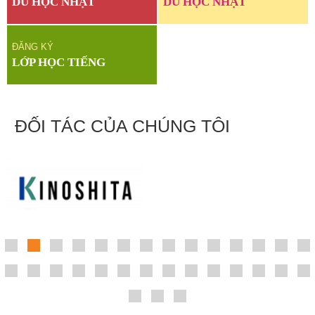
DU HỌC NHẬT
DU HỌC NHẬT
ĐĂNG KÝ
LỚP HỌC TIẾNG
ĐỐI TÁC CỦA CHÚNG TÔI