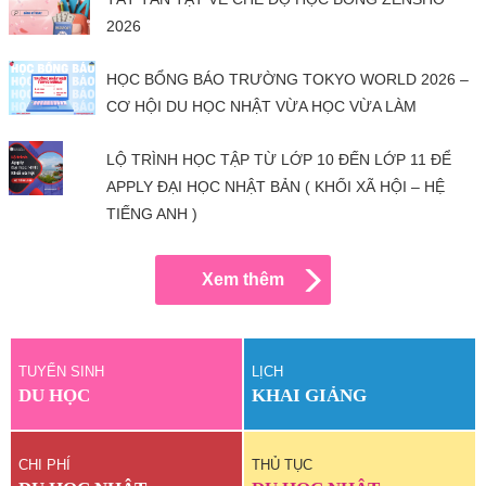
2026
HỌC BỔNG BÁO TRƯỜNG TOKYO WORLD 2026 –
CƠ HỘI DU HỌC NHẬT VỪA HỌC VỪA LÀM
LỘ TRÌNH HỌC TẬP TỪ LỚP 10 ĐẾN LỚP 11 ĐỂ
APPLY ĐẠI HỌC NHẬT BẢN ( KHỐI XÃ HỘI – HỆ
TIẾNG ANH )
Xem thêm
TUYỂN SINH
LỊCH
DU HỌC
KHAI GIẢNG
CHI PHÍ
THỦ TỤC