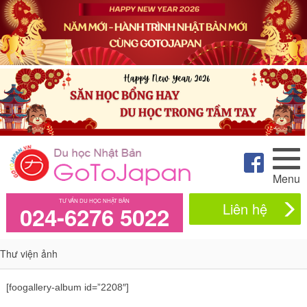
Menu
TƯ VẤN DU HỌC NHẬT BẢN
Liên hệ
024-6276 5022
Thư viện ảnh
[foogallery-album id=”2208″]