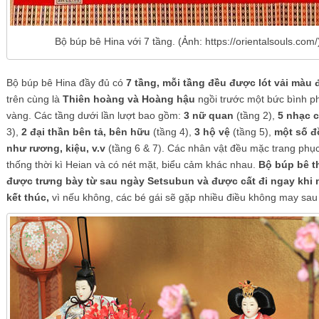
Bộ búp bê Hina với 7 tầng. (Ảnh: https://orientalsouls.com/
Bộ búp bê Hina đầy đủ có
7 tầng, mỗi tầng đều được lót vải màu 
trên cùng là
Thiên hoàng và Hoàng hậu
ngồi trước một bức bình 
vàng. Các tầng dưới lần lượt bao gồm:
3 nữ quan
(tầng 2),
5 nhạc 
3),
2 đại thần bên tả, bên hữu
(tầng 4),
3 hộ vệ
(tầng 5),
một số đồ
như rương, kiệu, v.v
(tầng 6 & 7). Các nhân vật đều mặc trang phục
thống thời kì Heian và có nét mặt, biểu cảm khác nhau.
Bộ búp bê 
được trưng bày từ sau ngày Setsubun và được cất đi ngay khi 
kết thúc,
vì nếu không, các bé gái sẽ gặp nhiều điều không may sau