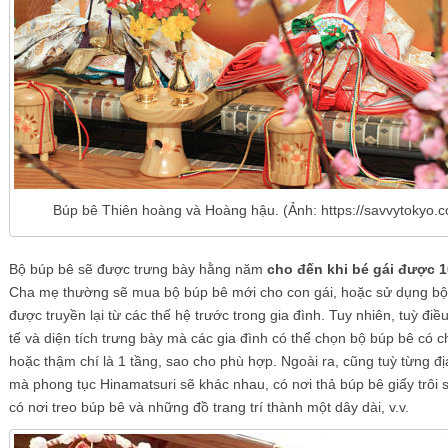
Búp bê Thiên hoàng và Hoàng hậu. (Ảnh: https://savvytokyo.c
Bộ búp bê sẽ được trưng bày hằng năm
cho đến khi bé gái được 1
Cha mẹ thường sẽ mua bộ búp bê mới cho con gái, hoặc sử dụng bộ
được truyền lại từ các thế hệ trước trong gia đình. Tuy nhiên, tuỳ điều
tế và diện tích trưng bày mà các gia đình có thể chọn bộ búp bê có ch
hoặc thậm chí là 1 tầng, sao cho phù hợp. Ngoài ra, cũng tuỳ từng đ
mà phong tục Hinamatsuri sẽ khác nhau, có nơi thả búp bê giấy trôi 
có nơi treo búp bê và những đồ trang trí thành một dây dài, v.v.