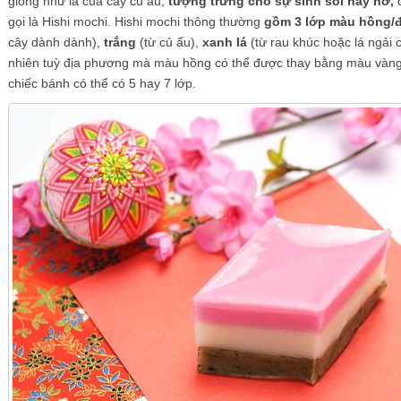
giống như lá của cây củ ấu,
tượng trưng cho sự sinh sôi nảy nở,
gọi là Hishi mochi. Hishi mochi thông thường
gồm 3 lớp màu hồng/
cây dành dành),
trắng
(từ củ ấu),
xanh lá
(từ rau khúc hoặc lá ngải 
nhiên tuỳ địa phương mà màu hồng có thể được thay bằng màu vàng
chiếc bánh có thể có 5 hay 7 lớp.