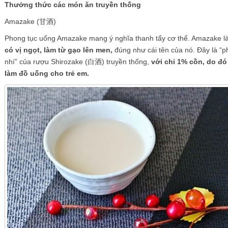
Thưởng thức các món ăn truyền thống
Amazake (甘酒)
Phong tục uống Amazake mang ý nghĩa thanh tẩy cơ thể. Amazake l
có vị ngọt, làm từ gạo lên men,
đúng như cái tên của nó. Đây là “p
nhí” của rượu Shirozake (白酒) truyền thống,
với chỉ 1% cồn, do đó
làm đồ uống cho trẻ em.