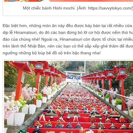
Một chiếc bánh Hishi mochi. (Ảnh: https://savvytokyo.com/
Đặc biệt hơn, những món ăn này đều được bày bán tại rất nhiều cửa
dịp lễ Hinamatsuri, do đó các bạn đừng bỏ lỡ cơ hội được nếm thử h
đáo của chúng nhé! Ngoài ra, Hinamatsuri còn được tổ chức tại nhiề
trên lãnh thổ Nhật Bản, nên các bạn có thể sắp xếp ghé thăm để đư
ngưỡng những bộ búp bê đồ sộ trên bậc thang nha!