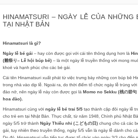
HINAMATSURI – NGÀY LỄ CỦA NHỮNG 
TẠI NHẬT BẢN
Hinamatsuri là gì?
Ngày lễ bé gái
– hay còn được gọi với cái tên thông dụng hơn là
Hin
(雛祭り– Lễ hội búp bê)
– là một ngày lễ truyền thống với mong mu
khoẻ và hạnh phúc cho các bé gái.
Cái tên Hinamatsuri xuất phát từ việc trưng bày những con búp bê
trong nhà vào dịp lễ. Ngoài ra, do thời điểm tổ chức ngày lễ trùng với
đào nở, nên ngày lễ này còn được gọi là
Momo no Sekku (桃の節句 –
hoa đào).
Hinamatsuri cùng với
ngày lễ bé trai 5/5
tạo thành cặp đôi ngày lễ t
cho trẻ em tại Nhật Bản. Thực chất, từ năm 1948, Chính phủ Nhật B
ngày 5/5 trở thành
Ngày Thiếu nhi (こどもの日)
chung cho cả các bé
gái, tuy nhiên theo truyền thống, ngày 5/5 vẫn là ngày lễ dành cho các
Do đó, Hinamatsuri vẫn tiếp tục được tổ chức vào ngày 3/3 cho đến 