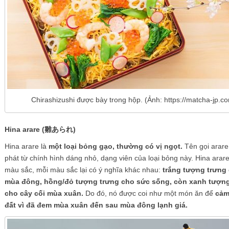
Chirashizushi được bày trong hộp. (Ảnh: https://matcha-jp.co
Hina arare (雛あられ)
Hina arare là
một loại bỏng gạo, thường có vị ngọt.
Tên gọi arare
phát từ chính hình dáng nhỏ, dạng viên của loại bỏng này. Hina arar
màu sắc, mỗi màu sắc lại có ý nghĩa khác nhau:
trắng tượng trưng 
mùa đông, hồng/đỏ tượng trưng cho sức sống, còn xanh tượng
cho cây cối mùa xuân.
Do đó, nó được coi như một món ăn để
cảm 
đất vì đã đem mùa xuân đến sau mùa đông lạnh giá.