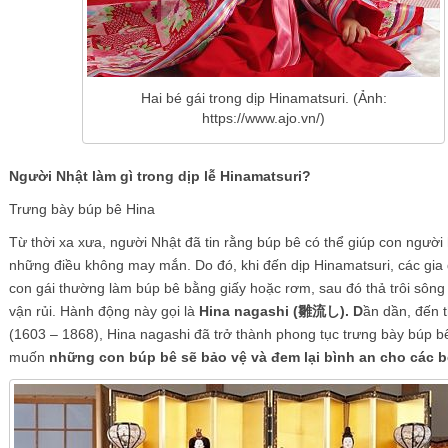
Hai bé gái trong dịp Hinamatsuri. (Ảnh:
https://www.ajo.vn/)
Người Nhật làm gì trong dịp lễ Hinamatsuri?
Trưng bày búp bê Hina
Từ thời xa xưa, người Nhật đã tin rằng búp bê có thể giúp con người
những điều không may mắn. Do đó, khi đến dịp Hinamatsuri, các gia 
con gái thường làm búp bê bằng giấy hoặc rơm, sau đó thả trôi sông 
vận rủi. Hành động này gọi là
Hina nagashi (雛流し). D
ần dần, đến 
(1603 – 1868), Hina nagashi đã trở thành phong tục trưng bày búp b
muốn
những con búp bê sẽ bảo vệ và đem lại bình an cho các b