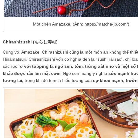
Một chén Amazake. (Ảnh: https://matcha-jp.com/)
Chirashizushi (ちらし寿司)
Cùng với Amazake, Chirashizushi cũng là một món ăn không thể thiếu
Hinamatsuri. Chirashizushi vốn có nghĩa đen là “sushi rải rác”, chỉ lo
sắc rực rỡ
với topping là ngó sen, tôm, trứng xắt nhỏ và một số 
khác được rắc lên mặt cơm.
Ngó sen mang ý nghĩa
sức mạnh hướ
tương lai,
trong khi đó tôm là biểu tượng của
sự khoẻ mạnh, trườn