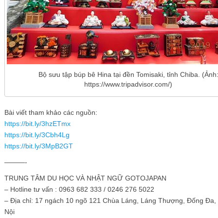
Bộ sưu tập búp bê Hina tại đền Tomisaki, tỉnh Chiba. (Ảnh
https://www.tripadvisor.com/)
Bài viết tham khảo các nguồn:
https://bit.ly/3hzETmx
https://bit.ly/3Cbh4Lg
https://bit.ly/3MpB2GT
———-
TRUNG TÂM DU HỌC VÀ NHẬT NGỮ GOTOJAPAN
– Hotline tư vấn : 0963 682 333 / 0246 276 5022
– Địa chỉ: 17 ngách 10 ngõ 121 Chùa Láng, Láng Thượng, Đống Đa,
Nội