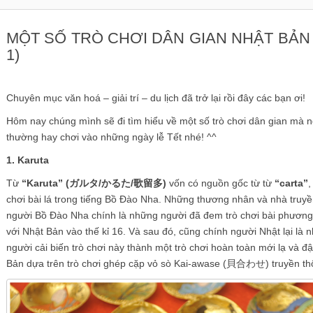
MỘT SỐ TRÒ CHƠI DÂN GIAN NHẬT BẢN
1)
Chuyên mục văn hoá – giải trí – du lịch đã trở lại rồi đây các bạn ơi!
Hôm nay chúng mình sẽ đi tìm hiểu về một số trò chơi dân gian mà 
thường hay chơi vào những ngày lễ Tết nhé! ^^
1. Karuta
Từ
“Karuta” (ガルタ/かるた/歌留多)
vốn có nguồn gốc từ từ
“carta”
,
chơi bài lá trong tiếng Bồ Đào Nha. Những thương nhân và nhà truyề
người Bồ Đào Nha chính là những người đã đem trò chơi bài phươn
với Nhật Bản vào thế kỉ 16. Và sau đó, cũng chính người Nhật lại là 
người cải biến trò chơi này thành một trò chơi hoàn toàn mới lạ và đ
Bản dựa trên trò chơi ghép cặp vỏ sò Kai-awase (貝合わせ) truyền th