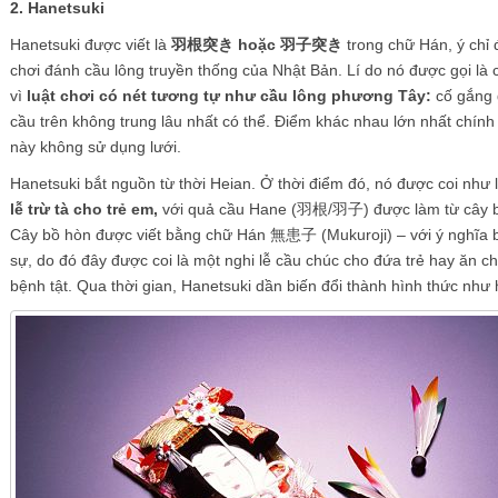
2. Hanetsuki
Hanetsuki được viết là
羽根突き hoặc 羽子突き
trong chữ Hán, ý chỉ đ
chơi đánh cầu lông truyền thống của Nhật Bản. Lí do nó được gọi là c
vì
luật chơi có nét tương tự như cầu lông phương Tây:
cố gắng 
cầu trên không trung lâu nhất có thể. Điểm khác nhau lớn nhất chính 
này không sử dụng lưới.
Hanetsuki bắt nguồn từ thời Heian. Ở thời điểm đó, nó được coi như
lễ trừ tà cho trẻ em,
với quả cầu Hane (羽根/羽子) được làm từ cây b
Cây bồ hòn được viết bằng chữ Hán 無患子 (Mukuroji) – với ý nghĩa 
sự, do đó đây được coi là một nghi lễ cầu chúc cho đứa trẻ hay ăn ch
bệnh tật. Qua thời gian, Hanetsuki dần biến đổi thành hình thức như 