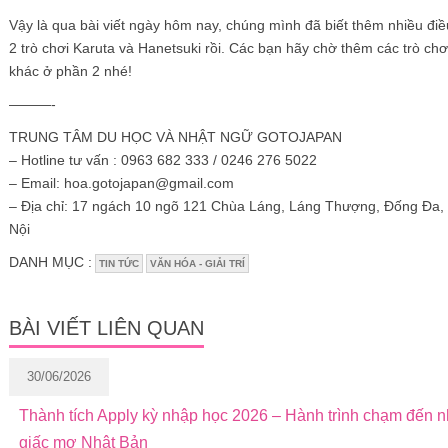
Vậy là qua bài viết ngày hôm nay, chúng mình đã biết thêm nhiều điều
2 trò chơi Karuta và Hanetsuki rồi. Các bạn hãy chờ thêm các trò chơi
khác ở phần 2 nhé!
———-
TRUNG TÂM DU HỌC VÀ NHẬT NGỮ GOTOJAPAN
– Hotline tư vấn : 0963 682 333 / 0246 276 5022
– Email: hoa.gotojapan@gmail.com
– Địa chỉ: 17 ngách 10 ngõ 121 Chùa Láng, Láng Thượng, Đống Đa,
Nội
DANH MỤC :
TIN TỨC
VĂN HÓA - GIẢI TRÍ
BÀI VIẾT LIÊN QUAN
30/06/2026
Thành tích Apply kỳ nhập học 2026 – Hành trình chạm đến 
giấc mơ Nhật Bản