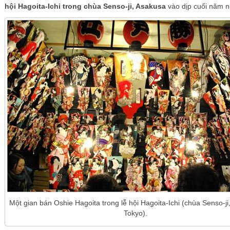
hội Hagoita-Ichi trong chùa Senso-ji, Asakusa
vào dịp cuối năm n
Một gian bán Oshie Hagoita trong lễ hội Hagoita-Ichi (chùa Senso-ji
Tokyo).