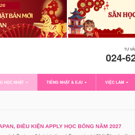
TƯ VẤ
024-6
U HỌC NHẬT
TIẾNG NHẬT & EJU
VIỆC LÀM
JAPAN, ĐIỀU KIỆN APPLY HỌC BỔNG NĂM 2027