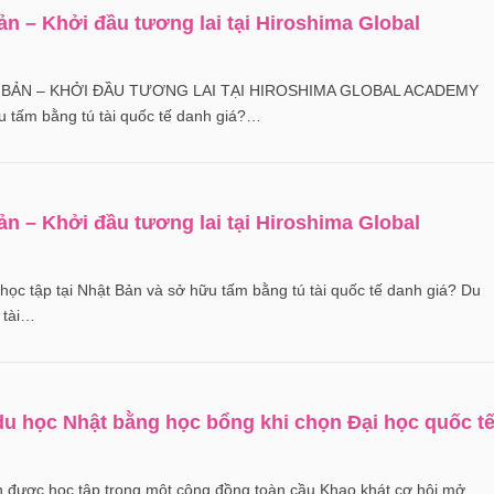
ản – Khởi đầu tương lai tại Hiroshima Global
T BẢN – KHỞI ĐẦU TƯƠNG LAI TẠI HIROSHIMA GLOBAL ACADEMY
 tấm bằng tú tài quốc tế danh giá?…
ản – Khởi đầu tương lai tại Hiroshima Global
tập tại Nhật Bản và sở hữu tấm bằng tú tài quốc tế danh giá? Du
 tài…
u học Nhật bằng học bổng khi chọn Đại học quốc t
ược học tập trong một cộng đồng toàn cầu Khao khát cơ hội mở