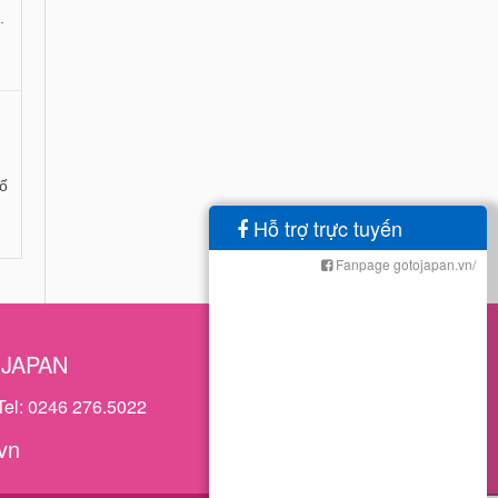
.
hố
Hỗ trợ trực tuyến
Fanpage gotojapan.vn/
OJAPAN
Tel: 0246 276.5022
vn