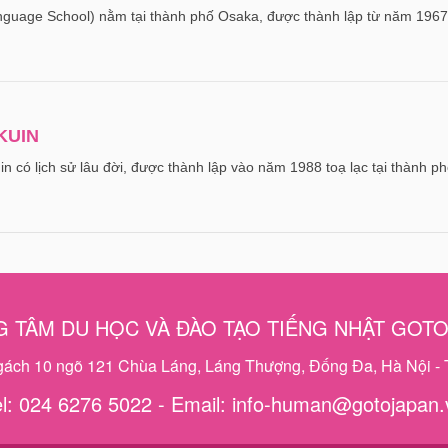
guage School) nằm tại thành phố Osaka, được thành lập từ năm 1967
KUIN
lịch sử lâu đời, được thành lập vào năm 1988 toạ lạc tại thành p
 TÂM DU HỌC VÀ ĐÀO TẠO TIẾNG NHẬT GOT
ngách 10 ngõ 121 Chùa Láng, Láng Thượng, Đống Đa, Hà Nội - 
el: 024 6276 5022 - Email: info-human@gotojapan.