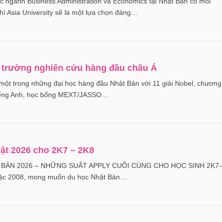
 ngành Business Administration và Economics tại Nhật Bản có môi
hì Asia University sẽ là một lựa chọn đáng…
p trường nghiên cứu hàng đầu châu Á
một trong những đại học hàng đầu Nhật Bản với 11 giải Nobel, chương
 tiếng Anh, học bổng MEXT/JASSO…
ật 2026 cho 2K7 – 2K8
 BẢN 2026 – NHỮNG SUẤT APPLY CUỐI CÙNG CHO HỌC SINH 2K7
oặc 2008, mong muốn du học Nhật Bản…