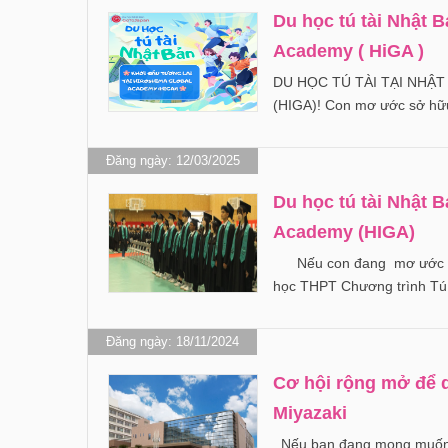
Du học tú tài Nhật B
Academy ( HiGA )
DU HỌC TÚ TÀI TẠI NHẬ
(HIGA)! Con mơ ước sở hữu
Đăng ngày: 12/03/2025
Du học tú tài Nhật B
Academy (HIGA)
Nếu con đang mơ ước học 
học THPT Chương trình Tú
Đăng ngày: 18/11/2024
Cơ hội rộng mở để d
Miyazaki
Nếu bạn đang mong muốn đ