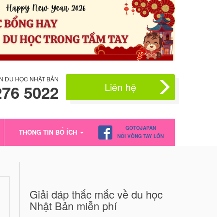
N DU HỌC NHẬT BẢN
Liên hệ
276 5022
GOTOJAPAN
THÔNG TIN BỔ ÍCH
NỐI VÒNG TAY LỚN
Giải đáp thắc mắc về du học
Nhật Bản miễn phí