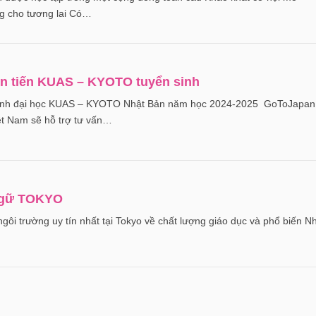
g cho tương lai Có…
ên tiến KUAS – KYOTO tuyển sinh
 sinh đại học KUAS – KYOTO Nhật Bản năm học 2024-2025 GoToJapan
Việt Nam sẽ hỗ trợ tư vấn…
 ngữ TOKYO
ôi trường uy tín nhất tại Tokyo về chất lượng giáo dục và phổ biến N