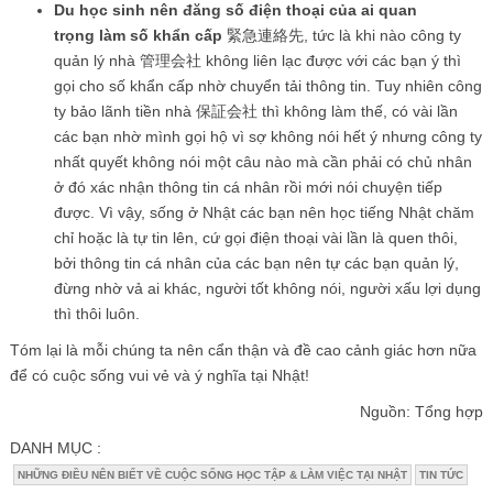
Du học sinh nên đăng số điện thoại của ai quan
trọng làm số khẩn cấp
緊急連絡先, tức là khi nào công ty
quản lý nhà 管理会社 không liên lạc được với các bạn ý thì
gọi cho số khẩn cấp nhờ chuyển tải thông tin. Tuy nhiên công
ty bảo lãnh tiền nhà 保証会社 thì không làm thế, có vài lần
các bạn nhờ mình gọi hộ vì sợ không nói hết ý nhưng công ty
nhất quyết không nói một câu nào mà cần phải có chủ nhân
ở đó xác nhận thông tin cá nhân rồi mới nói chuyện tiếp
được. Vì vậy, sống ở Nhật các bạn nên học tiếng Nhật chăm
chỉ hoặc là tự tin lên, cứ gọi điện thoại vài lần là quen thôi,
bởi thông tin cá nhân của các bạn nên tự các bạn quản lý,
đừng nhờ vả ai khác, người tốt không nói, người xấu lợi dụng
thì thôi luôn.
Tóm lại là mỗi chúng ta nên cẩn thận và đề cao cảnh giác hơn nữa
để có cuộc sống vui vẻ và ý nghĩa tại Nhật!
Nguồn: Tổng hợp
DANH MỤC :
NHỮNG ĐIỀU NÊN BIẾT VỀ CUỘC SỐNG HỌC TẬP & LÀM VIỆC TẠI NHẬT
TIN TỨC