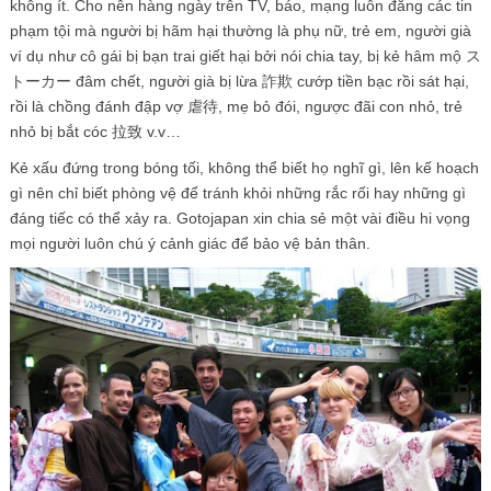
không ít. Cho nên hàng ngày trên TV, báo, mạng luôn đăng các tin
phạm tội mà người bị hãm hại thường là phụ nữ, trẻ em, người già
ví dụ như cô gái bị bạn trai giết hại bởi nói chia tay, bị kẻ hâm mộ ス
トーカー đâm chết, người già bị lừa 詐欺 cướp tiền bạc rồi sát hại,
rồi là chồng đánh đập vợ 虐待, mẹ bỏ đói, ngược đãi con nhỏ, trẻ
nhỏ bị bắt cóc 拉致 v.v…
Kẻ xấu đứng trong bóng tối, không thể biết họ nghĩ gì, lên kế hoạch
gì nên chỉ biết phòng vệ để tránh khỏi những rắc rối hay những gì
đáng tiếc có thể xảy ra. Gotojapan xin chia sẻ một vài điều hi vọng
mọi người luôn chú ý cảnh giác để bảo vệ bản thân.