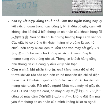
Khi ký kết hợp đồng thuê nhà, làm thẻ ngân hàng
hay ký
kết việc gì quan trọng, các công ty Nhật đều có giấy cam kết
không cho kẻ thứ 3 biết thông tin cá nhân của khách hàng 個
人情報保護. Nếu có thì chỉ là những trường hợp cảnh sát hỏi.
Các giấy tờ có thông tin khách hàng như bằng lái xe, hộ
chiếu nếu copy bị sai lệch thì đều cho vào máy cắt giấyシュ
レッダー rồi bỏ rác, chứ không ai tiếc mặt sau dùng làm
memo xong vứt thùng rác cả. Thông tin khách hàng cũng
như thông tin của công ty đều xử lý cẩn thận.
Còn ở nhà, khi nhận thư từ, quà tặng, mua đồ gì đó
,
trước khi vứt rác các bạn nên xé bỏ mác tên địa chỉ số điện
thoại nhé. Có nhiều người chờ tới lúc xe chở rác tới rồi mới
mang rác ra vứt. Rất nhiều người Nhật mua máy xé giấy tờ,
đĩa CD DVD hay thẻ card, có máy quay tay手動シュレッダー
cũng có máy cắm điện電動シュレッダー, không đắt lắm mà
yên tâm thông tin cá nhân của mình không bị lọt ra ngoài.