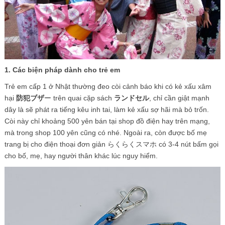
1. Các biện pháp dành cho trẻ em
Trẻ em cấp 1 ở Nhật thường đeo còi cảnh báo khi có kẻ xấu xâm
hại
防犯ブザ
ー trên quai cặp sách
ランドセル
, chỉ cần giật mạnh
dây là sẽ phát ra tiếng kêu inh tai, làm kẻ xấu sợ hãi mà bỏ trốn.
Còi này chỉ khoảng 500 yên bán tại shop đồ điện hay trên mạng,
mà trong shop 100 yên cũng có nhé. Ngoài ra, còn được bố mẹ
trang bị cho điện thoại đơn giản らくらくスマホ có 3-4 nút bấm gọi
cho bố, mẹ, hay người thân khác lúc nguy hiểm.