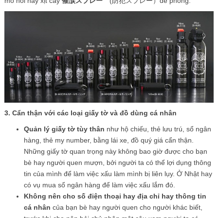
mồ hôi hay xịt cay
催涙スプレー
(防犯スプレー）đề phòng.
3. Cẩn thận với các loại giấy tờ và đồ dùng cá nhân
Quản lý giấy tờ tùy thân
như hộ chiếu, thẻ lưu trú, sổ ngân
hàng, thẻ my number, bằng lái xe, đồ quý giá cẩn thận.
Những giấy tờ quan trọng này không bao giờ được cho bạn
bè hay người quen mượn, bởi người ta có thể lợi dụng thông
tin của mình để làm việc xấu làm mình bị liên lụy. Ở Nhật hay
có vụ mua sổ ngân hàng để làm việc xấu lắm đó.
Không nên cho số điện thoại hay địa chỉ hay thông tin
cá nhân
của bạn bè hay người quen cho người khác biết,