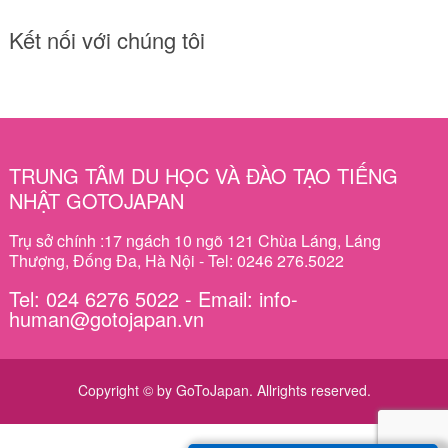
Kết nối với chúng tôi
TRUNG TÂM DU HỌC VÀ ĐÀO TẠO TIẾNG
NHẬT GOTOJAPAN
Trụ sở chính :17 ngách 10 ngõ 121 Chùa Láng, Láng
Thượng, Đống Đa, Hà Nội - Tel: 0246 276.5022
Tel: 024 6276 5022 - Email: info-
human@gotojapan.vn
Copyright © by GoToJapan. Allrights reserved.