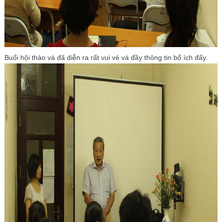
Buổi hội thảo và đã diễn ra rất vui vẻ và đầy thông tin bổ ích đấy.