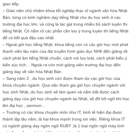
giao tiếp.
– Giáo viên chủ nhiệm khoa tốt nghiệp thạc sĩ ngành văn hóa Nhật
Bản, từng có kinh nghiệm dạy tiếng Nhật cho du học sinh ở các
trường đại học lớn, và cũng là tác giả trong nhiều bộ sách luyện thi
tiếng Nhật. Cô nắm rõ các phần cần lưu ý trong luyện thi tiếng Nhật
để có kết quả đậu cao nhất.
– Ngoài giờ học tiếng Nhật, khoa tiếng còn có các giờ học mời phát
thanh viên lâu năm của đài truyền hình giáo dục NHK đến giảng về
cách phát âm tiếng Nhật chuẩn, cách nói lưu loát, cách phát biểu ý
kiến súc tích… Ngoài ra còn mời giảng viên trường đại học đến
giảng dạy về văn hóa Nhật Bản.
– Sang năm 2 , du học sinh còn được tham dự các giờ học của
khoa chuyên ngành. Qua việc tham gia giờ học chuyên ngành với
học sinh Nhật, du học sinh sẽ làm quen và nắm bắt được cách
giảng dạy của giờ học chuyên ngành tại Nhật, sẽ đỡ bỡ ngỡ khi học
lên đại học , senmon…
– Trường có các khoa chuyên môn như IT, kinh tế hiện đại được
thành lập lâu năm, là hai khoa mạnh trong xin việc. Riêng khoa IT
có ngành giảng dạy ngôn ngữ RUBY ,là 1 loại ngôn ngữ máy tính