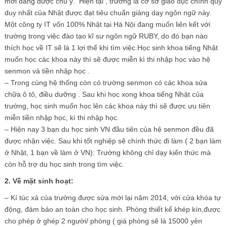
mới đang được chú ý. Hiện tại , trường là cơ sở giáo dục chính quy
duy nhất của Nhật được đạt tiêu chuẩn giảng dạy ngôn ngữ này.
Một công ty IT vốn 100% Nhật tại Hà Nội đang muốn liên kết với
trường trong việc đào tạo kĩ sư ngôn ngữ RUBY, do đó bạn nào
thích học về IT sẽ là 1 lợi thế khi tìm việc.Học sinh khoa tiếng Nhật
muốn học các khoa này thì sẽ được miễn kì thi nhập học vào hệ
senmon và tiền nhập học .
– Trong cùng hệ thống còn có trường senmon có các khoa sửa
chữa ô tô, điều dưỡng . Sau khi học xong khoa tiếng Nhật của
trường, học sinh muốn học lên các khoa này thì sẽ được ưu tiên
miễn tiền nhập học, kì thi nhập học.
– Hiện nay 3 bạn du học sinh VN đầu tiên của hệ senmon đều đã
được nhận việc. Sau khi tốt nghiệp sẽ chính thức đi làm ( 2 bạn làm
ở Nhật, 1 bạn về làm ở VN): Trường không chỉ dạy kiến thức mà
còn hỗ trợ du học sinh trong tìm việc.
2. Về mặt sinh hoạt:
– Kí túc xá của trường được sửa mới lại năm 2014, với cửa khóa tự
động, đảm bảo an toàn cho học sinh. Phòng thiết kế khép kín,được
cho phép ở ghép 2 người/ phòng ( giá phòng sẽ là 15000 yên