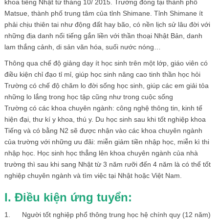
khoa tiếng Nhật từ tháng 10/ 2015. Trường đóng tại thành phố
Matsue, thành phố trung tâm của tỉnh Shimane. Tỉnh Shimane ít
phải chịu thiên tai như động đất hay bão, có nền lịch sử lâu đời với
những địa danh nổi tiếng gắn liền với thần thoại Nhật Bản, danh
lam thắng cảnh, di sản văn hóa, suối nước nóng…
Thông qua chế độ giảng dạy ít học sinh trên một lớp, giáo viên có
điều kiện chỉ đạo tỉ mỉ, giúp học sinh nâng cao tinh thần học hỏi
Trường có chế độ chăm lo đời sống học sinh, giúp các em giải tỏa
những lo lắng trong học tập cũng như trong cuộc sống
Trường có các khoa chuyên ngành: công nghệ thông tin, kinh tế
hiện đại, thư kí y khoa, thú y. Du học sinh sau khi tốt nghiệp khoa
Tiếng và có bằng N2 sẽ được nhận vào các khoa chuyên ngành
của trường với những ưu đãi: miễn giảm tiền nhập học, miễn kì thi
nhập học. Học sinh học thẳng lên khoa chuyên ngành của nhà
trường thì sau khi sang Nhật từ 3 năm rưỡi đến 4 năm là có thể tốt
nghiệp chuyên ngành và tìm việc tại Nhật hoặc Việt Nam.
I. Điều kiện ứng tuyển:
1. Người tốt nghiệp phổ thông trung học hệ chính quy (12 năm)