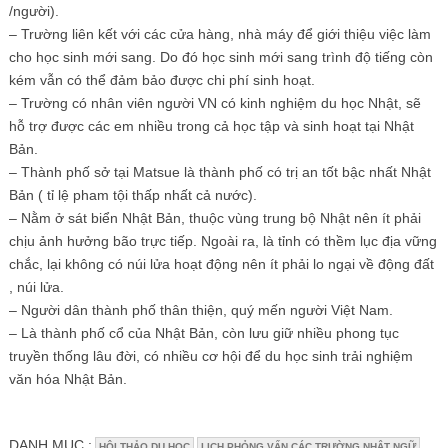
/người).
– Trường liên kết với các cửa hàng, nhà máy để giới thiệu việc làm
cho học sinh mới sang. Do đó học sinh mới sang trình độ tiếng còn
kém vẫn có thể đảm bảo được chi phí sinh hoạt.
– Trường có nhân viên người VN có kinh nghiệm du học Nhật, sẽ
hỗ trợ được các em nhiều trong cả học tập và sinh hoạt tại Nhật
Bản.
– Thành phố sở tại Matsue là thành phố có trị an tốt bậc nhất Nhật
Bản ( tỉ lệ pham tội thấp nhất cả nước).
– Nằm ở sát biển Nhật Bản, thuộc vùng trung bộ Nhật nên ít phải
chịu ảnh hưởng bão trực tiếp. Ngoài ra, là tỉnh có thềm lục địa vững
chắc, lại không có núi lửa hoạt động nên ít phải lo ngại về động đất
, núi lửa.
– Người dân thành phố thân thiện, quý mến người Việt Nam.
– Là thành phố cổ của Nhật Bản, còn lưu giữ nhiều phong tục
truyền thống lâu đời, có nhiều cơ hội để du học sinh trải nghiệm
văn hóa Nhật Bản.
DANH MỤC :
HỘI THẢO DU HỌC
LỊCH PHỎNG VẤN CÁC TRƯỜNG NHẬT NGỮ