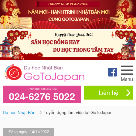
Menu
TƯ VẤN DU HỌC NHẬT BẢN
Liên hệ
024-6276 5022
Du học Nhật Bản
Tuyển dụng làm việc tại GoToJapan
Đăng ngày: 14/11/2022