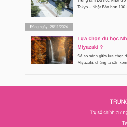
Trung tâm Du học Nhật GoTo
Tokyo – Nhật Bản hơn 100 
Đăng ngày: 28/11/2024
Lựa chọn du học Nhậ
Miyazaki ?
Để so sánh giữa lựa chọn d
Miyazaki, chúng ta cần xe
TRUNG
Trụ sở chính :17 
T