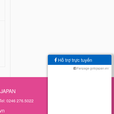
Hỗ trợ trực tuyến
Fanpage gotojapan.vn/
OJAPAN
Tel: 0246 276.5022
vn