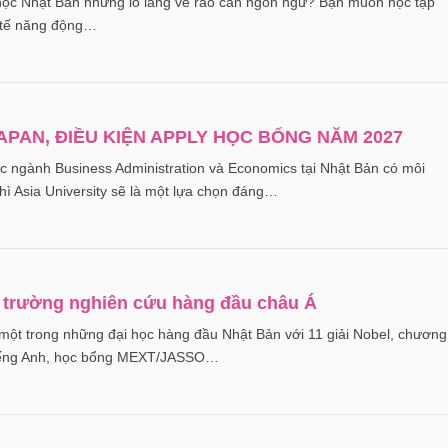
học Nhật Bản nhưng lo lắng về rào cản ngôn ngữ? Bạn muốn học tập
 tế năng động…
JAPAN, ĐIỀU KIỆN APPLY HỌC BỔNG NĂM 2027
 ngành Business Administration và Economics tại Nhật Bản có môi
hì Asia University sẽ là một lựa chọn đáng…
p trường nghiên cứu hàng đầu châu Á
một trong những đại học hàng đầu Nhật Bản với 11 giải Nobel, chương
 tiếng Anh, học bổng MEXT/JASSO…