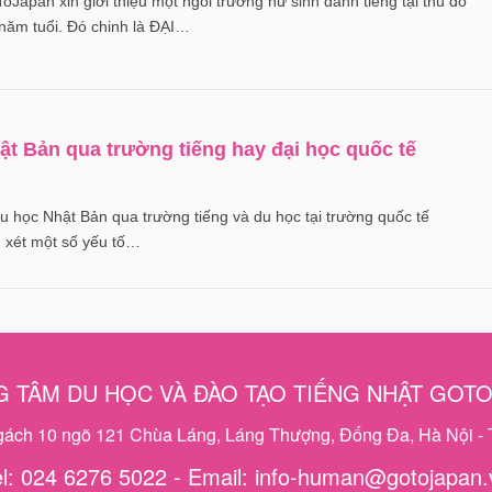
Japan xin giới thiệu một ngôi trường nữ sinh danh tiếng tại thủ đô
năm tuổi. Đó chinh là ĐẠI…
t Bản qua trường tiếng hay đại học quốc tế
u học Nhật Bản qua trường tiếng và du học tại trường quốc tế
m xét một số yếu tố…
 TÂM DU HỌC VÀ ĐÀO TẠO TIẾNG NHẬT GOT
ngách 10 ngõ 121 Chùa Láng, Láng Thượng, Đống Đa, Hà Nội - 
el: 024 6276 5022 - Email: info-human@gotojapan.