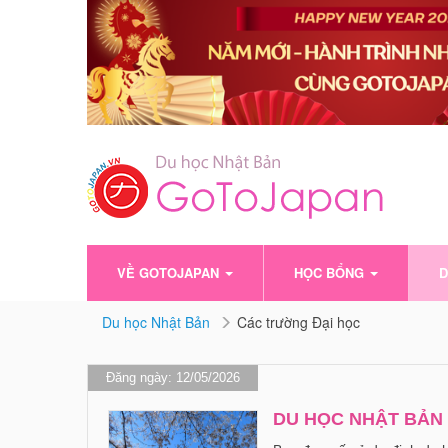
VỀ GOTOJAPAN
HỌC BỔNG
D
Du học Nhật Bản
Các trường Đại học
Đăng ngày: 12/05/2026
DU HỌC NHẬT BẢN 