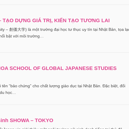
– TẠO DỰNG GIÁ TRỊ, KIẾN TẠO TƯƠNG LAI
ity – 創価大学) là một trường đại học tư thục uy tín tại Nhật Bản, tọa lạ
 nổi bật với môi trường…
KHOA SCHOOL OF GLOBAL JAPANESE STUDIES
ái tên “bảo chứng” cho chất lượng giáo dục tại Nhật Bản. Đặc biệt, đối
n du học…
 sinh SHOWA – TOKYO