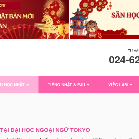
TƯ VẤ
024-6
U HỌC NHẬT
TIẾNG NHẬT & EJU
VIỆC LÀM
TẠI ĐẠI HỌC NGOẠI NGỮ TOKYO