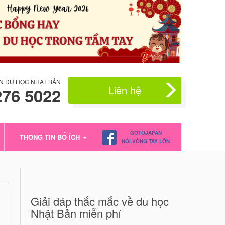
N DU HỌC NHẬT BẢN
Liên hệ
276 5022
GOTOJAPAN
THÔNG TIN BỔ ÍCH
NỐI VÒNG TAY LỚN
Giải đáp thắc mắc về du học
Nhật Bản miễn phí