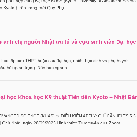
n phối hợp cùng Đại học KUAS (Kyoto University of Advanced Scienc
ến Kyoto ) trân trọng mời Quý Phụ…
ừ anh chị người Nhật ưu tú và cựu sinh viên Đại học
 học tập sau THPT hoặc sau đại học, nhiều học sinh và phụ huynh
câu hỏi quan trọng: Nên học ngành…
Đại học Khoa học Kỹ thuật Tiên tiến Kyoto – Nhật Bả
VANCED SCIENCE (KUAS) ✨ ĐIỀU KIỆN APPLY: CHỈ CẦN IELTS 5.5
| Chủ Nhật, ngày 28/09/2025 Hình thức: Trực tuyến qua Zoom…