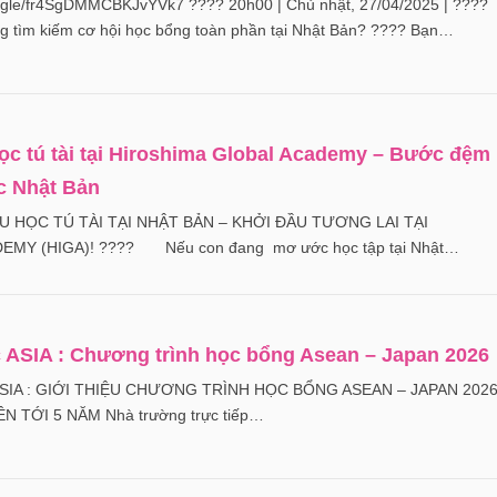
ms.gle/fr4SgDMMCBKJvYVk7 ???? 20h00 | Chủ nhật, 27/04/2025 | ????
 tìm kiếm cơ hội học bổng toàn phần tại Nhật Bản? ???? Bạn…
học tú tài tại Hiroshima Global Academy – Bước đệm
c Nhật Bản
U HỌC TÚ TÀI TẠI NHẬT BẢN – KHỞI ĐẦU TƯƠNG LAI TẠI
MY (HIGA)! ???? Nếu con đang mơ ước học tập tại Nhật…
c ASIA : Chương trình học bổng Asean – Japan 2026
SIA : GIỚI THIỆU CHƯƠNG TRÌNH HỌC BỔNG ASEAN – JAPAN 202
N TỚI 5 NĂM Nhà trường trực tiếp…