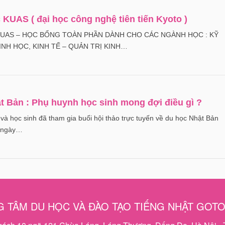
 KUAS ( đại học công nghệ tiên tiến Kyoto )
KUAS – HỌC BỔNG TOÀN PHẦN DÀNH CHO CÁC NGÀNH HỌC : KỸ
NH HỌC, KINH TẾ – QUẢN TRỊ KINH…
t Bản : Phụ huynh học sinh mong đợi điều gì ?
ọc sinh đã tham gia buổi hội thảo trực tuyến về du học Nhật Bản
o ngày…
 TÂM DU HỌC VÀ ĐÀO TẠO TIẾNG NHẬT GOT