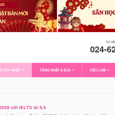
TƯ VẤ
024-6
U HỌC NHẬT
TIẾNG NHẬT & EJU
VIỆC LÀM
2026 với IELTS từ 5.5