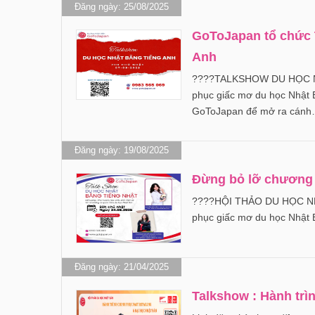
Đăng ngày: 25/08/2025
GoToJapan tổ chức T
Anh
????TALKSHOW DU HỌC N
phục giấc mơ du học Nhật 
GoToJapan để mở ra cán
Đăng ngày: 19/08/2025
Đừng bỏ lỡ chương t
????HỘI THẢO DU HỌC N
phục giấc mơ du học Nhật 
Đăng ngày: 21/04/2025
Talkshow : Hành trì