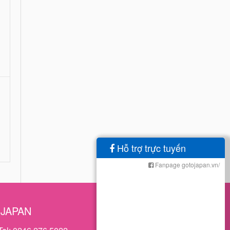
Hỗ trợ trực tuyến
Fanpage gotojapan.vn/
OJAPAN