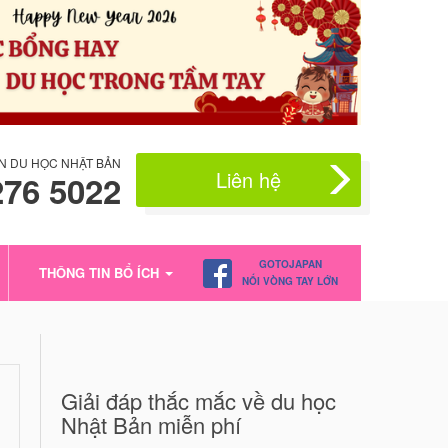
N DU HỌC NHẬT BẢN
Liên hệ
276 5022
GOTOJAPAN
THÔNG TIN BỔ ÍCH
NỐI VÒNG TAY LỚN
Giải đáp thắc mắc về du học
Nhật Bản miễn phí