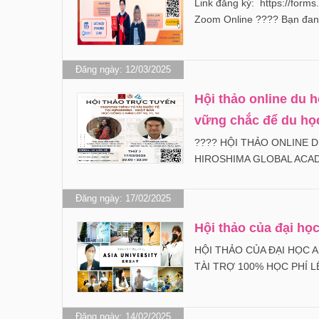
Link đăng ký: https://for
Zoom Online ???? Bạn đang
Đăng ngày: 12/03/2025
Hội thảo online du 
vững chắc để du họ
???? HỘI THẢO ONLINE D
HIROSHIMA GLOBAL ACADE
Đăng ngày: 17/02/2025
Hội thảo của đại họ
HỘI THẢO CỦA ĐẠI HỌC A
TÀI TRỢ 100% HỌC PHÍ LÊ
Đăng ngày: 14/02/2025