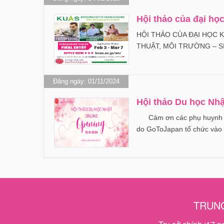
Hội thảo của đại học
HỘI THẢO CỦA ĐẠI HỌC 
THUẬT, MÔI TRƯỜNG – SI
Đăng ngày: 01/11/2024
Hội thảo Du học Nhậ
Cảm ơn các phụ huynh và h
do GoToJapan tổ chức và
TRUNG