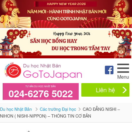
Menu
TƯ VẤN DU HỌC NHẬT BẢN
Liên hệ
024-6276 5022
Du học Nhật Bản
Các trường Đại học
CAO ĐẲNG NISHI –
NIHON ( NISHI-NIPPON) – THÔNG TIN CƠ BẢN