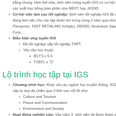
bằng chung. Hơn thế nữa, sinh viên trúng tuyển IGS có cơ hội
các suất học bổng toàn phần như MEXT hay JASSO.
Cơ hội việc làm sau tốt nghiệp:
Sinh viên tốt nghiệp IGS đã 
đang làm việc cho các tập đoàn lớn trong vòng 2 năm qua như
Panasonic, FAST RETAILING (Uniqlo), DENSO, Accenture Jap
Corp,…
Điều kiện ứng tuyển IGS
Đã tốt nghiệp/ sắp tốt nghiệp THPT
Yêu cầu học thuật:
IELTS ≥ 5.5
TOEFL ≥ 72
Lộ trình học tập tại IGS
Chương trình học:
Khác với các ngành học truyền thống, IG
cấp tư duy đa chiều qua 3 lĩnh vực cốt lõi như:
Culture and Tourism
Peace and Communication
Environment and Society
Hoạt động nghiên cứu:
Vào năm 3, sinh viên sẽ được tham g