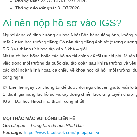
Phỏng vấn:
22/7/2026 và 24/7/2026
Thông báo kết quả:
31/07/2026
Ai nên nộp hồ sơ vào IGS?
Người đang có định hướng du học Nhật Bản bằng tiếng Anh, không
mất 2 năm học trường tiếng; Có nền tảng tiếng Anh tốt (tương đươn
5.5+) và thành tích học tập cấp 3 khá – giỏi
Nhắm tới học bổng hoặc các hỗ trợ tài chính để tối ưu chi phí; Muốn
việc trong môi trường đa quốc gia, tập đoàn sau khi ra trường và yêu
các khối ngành linh hoạt, đa chiều về khoa học xã hội, môi trường, du 
công nghệ
👉 Liên hệ ngay với chúng tôi để được đội ngũ chuyên gia tư vấn lộ t
1, đánh giá năng lực hồ sơ và xây dựng chiến lược ứng tuyển chương
IGS – Đại học Hiroshima thành công nhất!
———————————————————————————————
MỌI THẮC MẮC VUI LÒNG LIÊN HỆ
GoToJapan – Trung tâm du học Nhật Bản
Fanpage:
https://www.facebook.com/gotojapan.vn