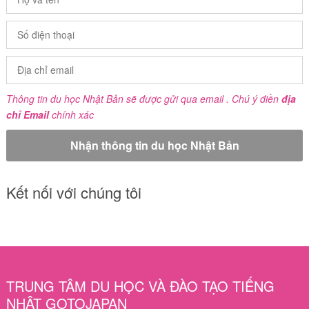
Thông tin du học Nhật Bản sẽ được gửi qua email . Chú ý điền
địa
chỉ Email
chính xác
Kết nối với chúng tôi
TRUNG TÂM DU HỌC VÀ ĐÀO TẠO TIẾNG
NHẬT GOTOJAPAN