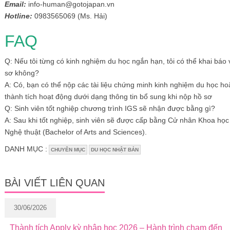
Email:
info-human@gotojapan.vn
Hotline:
0983565069 (Ms. Hải)
FAQ
Q: Nếu tôi từng có kinh nghiệm du học ngắn hạn, tôi có thể khai báo
sơ không?
A: Có, bạn có thể nộp các tài liệu chứng minh kinh nghiệm du học ho
thành tích hoạt động dưới dạng thông tin bổ sung khi nộp hồ sơ
Q: Sinh viên tốt nghiệp chương trình IGS sẽ nhận được bằng gì?
A: Sau khi tốt nghiệp, sinh viên sẽ được cấp bằng Cử nhân Khoa học
Nghệ thuật (Bachelor of Arts and Sciences).
DANH MỤC :
CHUYÊN MỤC
DU HỌC NHẬT BẢN
BÀI VIẾT LIÊN QUAN
30/06/2026
Thành tích Apply kỳ nhập học 2026 – Hành trình chạm đến