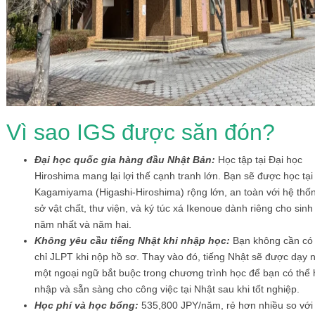
Vì sao IGS được săn đón?
Đại học quốc gia hàng đầu Nhật Bản:
Học tập tại Đại học
Hiroshima mang lại lợi thế cạnh tranh lớn. Bạn sẽ được học tại
Kagamiyama (Higashi-Hiroshima) rộng lớn, an toàn với hệ thố
sở vật chất, thư viện, và ký túc xá Ikenoue dành riêng cho sinh
năm nhất và năm hai.
Không yêu cầu tiếng Nhật khi nhập học:
Bạn không cần có
chỉ JLPT khi nộp hồ sơ. Thay vào đó, tiếng Nhật sẽ được dạy 
một ngoại ngữ bắt buộc trong chương trình học để bạn có thể
nhập và sẵn sàng cho công việc tại Nhật sau khi tốt nghiệp.
Học phí và học bổng:
535,800 JPY/năm, rẻ hơn nhiều so với