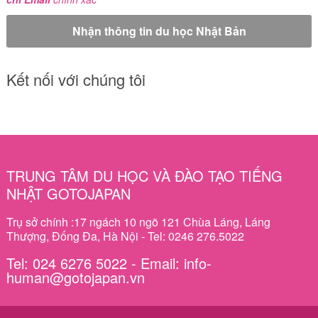
Kết nối với chúng tôi
TRUNG TÂM DU HỌC VÀ ĐÀO TẠO TIẾNG
NHẬT GOTOJAPAN
Trụ sở chính :17 ngách 10 ngõ 121 Chùa Láng, Láng
Thượng, Đống Đa, Hà Nội - Tel: 0246 276.5022
Tel: 024 6276 5022 - Email: info-
human@gotojapan.vn