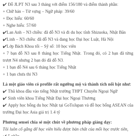
✔️
Đỗ JLPT N3 sau 3 tháng với điểm 156/180 và điểm thành phần:
+ Chữ hán – Từ vựng – Ngữ pháp: 39/60
+ Đọc hiểu: 60/60
+ Nghe hiểu: 57/60
✔️
Lan Anh – N3 chiều: đã đỗ N3 và đi du học tỉnh Shizuoka, Nhật Bản
✔️
Linh – N3 chiều: đã đỗ N3 và đang học Đại học Luật, Hà Nội
✔️
Lớp Bách Khoa tối – Sỹ số: 10 học viên
+ 7 bạn đỗ N3 sau 8 tháng học Tiếng Nhật. Trong đó, có 2 bạn đã từng
trượt N4 nhưng 2 bạn đó đã đỗ N3.
+ 1 bạn đỗ N4 sau 6 tháng học Tiếng Nhật
+ 1 bạn chưa thi N3
Là một giáo viên có profile rất ngưỡng mộ và thành tích nổi bật như:
✔️ Thủ khoa đầu vào tiếng Nhật trường THPT Chuyên Ngoại Ngữ
✔️ Sinh viên khoa Tiếng Nhật Đại học Ngoại Thương
✔️ Apply học bổng du học Nhật tại GoToJapan và đỗ học bổng ASEAN của
trường Đại học Asia giá trị 1.4 tỷ
Phương sensei chia sẻ một chút về phương pháp giảng dạy:
Tôi luôn cố gắng để học viên hiểu được bản chất của mỗi học trước tiên,