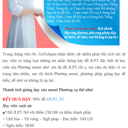
Trong tháng vừa rồi, GoToJapan nhận được rất nhiều phản hồi tích cực từ
học viên và hàng loạt những tin nhắn thông báo đỗ JLPT đặc biệt từ học
viên của Phương sensei như: em đã đỗ JLPT rồi ạ, em cảm ơn thầy cô và
trung tâm nhiều, em rất thích Phương sensei, phương pháp giảng dạy dễ
hiểu, dễ nhớ và không bị áp lực…
Thành tích giảng dạy của sensei Phương cụ thể như:
KẾT QUẢ DẠY
: 99% đỗ
#
JLPT_N3
Học viên xuất sắc
✔️
Đỗ JLPT N4 với điểm 158/180 và điểm thành phần:
+ Chữ hán – Từ vựng – Ngữ pháp – Đọc hiểu: 100/120
+ Nghe hiểu: 58/60