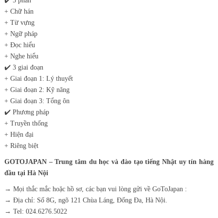
✔️
5 phần
+ Chữ hán
+ Từ vựng
+ Ngữ pháp
+ Đọc hiểu
+ Nghe hiểu
✔️
3 giai đoạn
+ Giai đoạn 1: Lý thuyết
+ Giai đoạn 2: Kỹ năng
+ Giai đoạn 3: Tổng ôn
✔️
Phương pháp
+ Truyền thống
+ Hiện đại
+ Riêng biệt
GOTOJAPAN – Trung tâm du học và đào tạo tiếng Nhật uy tín hàng
đầu tại Hà Nội
→ Mọi thắc mắc hoặc hồ sơ, các bạn vui lòng gửi về GoToJapan :
→ Địa chỉ: Số 8G, ngõ 121 Chùa Láng, Đống Đa, Hà Nội.
→ Tel: 024.6276.5022