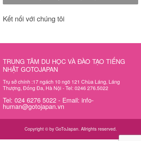
Kết nối với chúng tôi
TRUNG TÂM DU HỌC VÀ ĐÀO TẠO TIẾNG
NHẬT GOTOJAPAN
Trụ sở chính :17 ngách 10 ngõ 121 Chùa Láng, Láng
Thượng, Đống Đa, Hà Nội - Tel: 0246 276.5022
Tel: 024 6276 5022 - Email: info-
human@gotojapan.vn
Copyright © by GoToJapan. Allrights reserved.