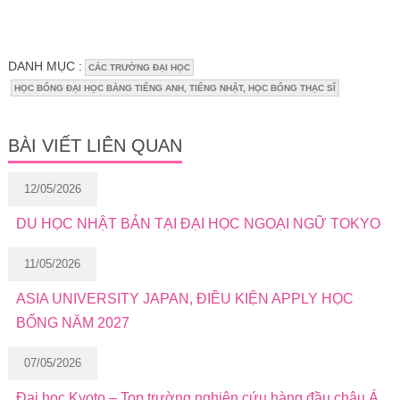
DANH MỤC :
CÁC TRƯỜNG ĐẠI HỌC
HỌC BỔNG ĐẠI HỌC BẰNG TIẾNG ANH, TIẾNG NHẬT, HỌC BỔNG THẠC SĨ
BÀI VIẾT LIÊN QUAN
12/05/2026
DU HỌC NHẬT BẢN TẠI ĐẠI HỌC NGOẠI NGỮ TOKYO
11/05/2026
ASIA UNIVERSITY JAPAN, ĐIỀU KIỆN APPLY HỌC
BỔNG NĂM 2027
07/05/2026
Đại học Kyoto – Top trường nghiên cứu hàng đầu châu Á