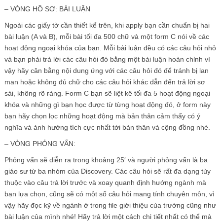
– VÒNG HỒ SƠ: BÀI LUẬN
Ngoài các giấy tờ cần thiết kể trên, khi apply bạn cần chuẩn bị hai
bài luận (A và B), mỗi bài tối đa 500 chữ và một form C nói về các
hoạt động ngoại khóa của bạn. Mỗi bài luận đều có các câu hỏi nhỏ
và bạn phải trả lời các câu hỏi đó bằng một bài luận hoàn chỉnh vì
vậy hãy cân bằng nội dung ứng với các câu hỏi đó để tránh bị lan
man hoặc không đủ chữ cho các câu hỏi khác dẫn đến trả lời sơ
sài, không rõ ràng. Form C bạn sẽ liệt kê tối đa 5 hoạt động ngoại
khóa và những gì bạn học được từ từng hoạt động đó, ở form này
bạn hãy chọn lọc những hoạt động mà bản thân cảm thấy có ý
nghĩa và ảnh hưởng tích cực nhất tới bản thân và cộng đồng nhé.
– VÒNG PHỎNG VẤN:
Phỏng vấn sẽ diễn ra trong khoảng 25′ và người phỏng vấn là ba
giáo sư từ ba nhóm của Discovery. Các câu hỏi sẽ rất đa dạng tùy
thuộc vào câu trả lời trước và xoay quanh định hướng ngành mà
bạn lựa chọn, cũng sẽ có một số câu hỏi mang tính chuyên môn, vì
vậy hãy đọc kỹ về ngành ở trong file giới thiệu của trường cũng như
bài luận của mình nhé! Hãy trả lời một cách chi tiết nhất có thể mà