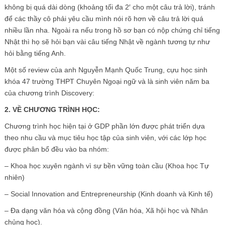
không bị quá dài dòng (khoảng tối đa 2′ cho một câu trả lời), tránh
để các thầy cô phải yêu cầu mình nói rõ hơn về câu trả lời quá
nhiều lần nha. Ngoài ra nếu trong hồ sơ bạn có nộp chứng chỉ tiếng
Nhật thì họ sẽ hỏi bạn vài câu tiếng Nhật về ngành tương tự như
hỏi bằng tiếng Anh.
Một số review của anh Nguyễn Mạnh Quốc Trung, cựu học sinh
khóa 47 trường THPT Chuyên Ngoại ngữ và là sinh viên năm ba
của chương trình Discovery:
2. VỀ CHƯƠNG TRÌNH HỌC:
Chương trình học hiện tại ở GDP phần lớn được phát triển dựa
theo nhu cầu và mục tiêu học tập của sinh viên, với các lớp học
được phân bổ đều vào ba nhóm:
– Khoa học xuyên ngành vì sự bền vững toàn cầu (Khoa học Tự
nhiên)
– Social Innovation and Entrepreneurship (Kinh doanh và Kinh tế)
– Đa dạng văn hóa và cộng đồng (Văn hóa, Xã hội học và Nhân
chủng học).