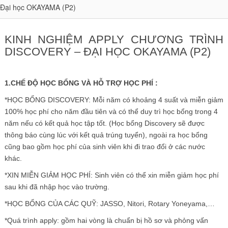
Đại học OKAYAMA (P2)
KINH NGHIỆM APPLY CHƯƠNG TRÌNH
DISCOVERY – ĐẠI HỌC OKAYAMA (P2)
1.CHẾ ĐỘ HỌC BỔNG VÀ HỖ TRỢ HỌC PHÍ :
*HỌC BỔNG DISCOVERY: Mỗi năm có khoảng 4 suất và miễn giảm
100% học phí cho năm đầu tiên và có thể duy trì học bổng trong 4
năm nếu có kết quả học tập tốt. (Học bổng Discovery sẽ được
thông báo cùng lúc với kết quả trúng tuyển), ngoài ra học bổng
cũng bao gồm học phí của sinh viên khi đi trao đổi ở các nước
khác.
*XIN MIỄN GIẢM HỌC PHÍ: Sinh viên có thể xin miễn giảm học phí
sau khi đã nhập học vào trường.
*HỌC BỔNG CỦA CÁC QUỸ: JASSO, Nitori, Rotary Yoneyama,…
*Quá trình apply: gồm hai vòng là chuẩn bị hồ sơ và phỏng vấn