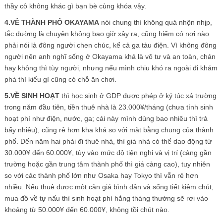
thầy cô không khác gì bạn bè cùng khóa vậy.
4.VỀ THÀNH PHỐ OKAYAMA
nói chung thì không quá nhộn nhịp,
tắc đường là chuyện không bao giờ xảy ra, cũng hiếm có nơi nào
phải nói là đông người chen chúc, kể cả ga tàu điện. Vì không đông
người nên anh nghĩ sống ở Okayama khá là vô tư và an toàn, chán
hay không thì tùy người, nhưng nếu mình chịu khó ra ngoài đi khám
phá thì kiểu gì cũng có chỗ ăn chơi.
5.VỀ SINH HOẠT
thì học sinh ở GDP được phép ở ký túc xá trường
trong năm đầu tiên, tiền thuê nhà là 23.000¥/tháng (chưa tính sinh
hoạt phí như điện, nước, ga; cái này mình dùng bao nhiêu thì trả
bấy nhiêu), cũng rẻ hơn kha khá so với mặt bằng chung của thành
phố. Đến năm hai phải đi thuê nhà, thì giá nhà có thể dao động từ
30.000¥ đến 60.000¥, tùy vào mức độ tiện nghi và vị trí (càng gần
trường hoặc gần trung tâm thành phố thì giá càng cao), tuy nhiên
so với các thành phố lớn như Osaka hay Tokyo thì vẫn rẻ hơn
nhiều. Nếu thuê được một căn giá bình dân và sống tiết kiệm chút,
mua đồ về tự nấu thì sinh hoạt phí hằng tháng thường sẽ rơi vào
khoảng từ 50.000¥ đến 60.000¥, không tồi chút nào.