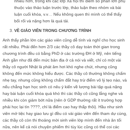
nhiều hơn, trong khi các lớp Xã hội thì điểm số phần lớn phụ
thuộc vào thảo luận trước lớp, thảo luận theo nhóm và bài
luận cuối khóa, v.v… Nếu không quen thì mình có thể thấy
bối rối và nặng hơn là quá tải.
VỀ GIÁO VIÊN TRONG CHƯƠNG TRÌNH
Anh thấy phần lớn các giáo viên cũng dễ tính và nghĩ cho học sinh
rất nhiều. Phải đến hơn 2/3 các thầy cô dạy toàn thời gian trong
chương trình đều có bằng PhD ở các trường ĐH ở Mỹ, nên tiếng
Anh gần như đã đến mức bản địa ở cả nói và viết, chỉ có một vài
thầy cô người Nhật là phát âm hơi khó nghe chút, nhưng cũng
không đến mức không hiểu được. Các thầy cô thường không chấm
nhẹ tay, nhưng cũng không chấm đắt hay trừ điểm vô lý tẹo nào, và
nếu chẳng hạn học sinh có nêu ý kiến về lượng bài tập quá nặng
hay bài luận cuối khóa quá khó thì các thầy cô cũng lắng nghe và
nhiều khi còn giảm bớt nữa (nên ở GDP thường rất ít trường hợp
phải học lại tín ????, chỉ là điểm cao hay thấp thôi). Hầu như sinh
viên mở tiệc hay giao lưu gì đều có vài giáo viên đến tham dự cùng,
các thầy cô còn thi thoảng mời sinh viên lớp mình đến nhà ăn tối
nữa, nên kể cả nói chuyện phiếm thì tùy lúc cũng có thể coi các