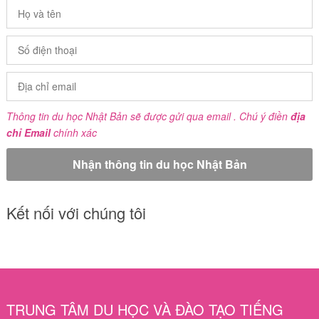
Thông tin du học Nhật Bản sẽ được gửi qua email . Chú ý điền
địa
chỉ Email
chính xác
Kết nối với chúng tôi
TRUNG TÂM DU HỌC VÀ ĐÀO TẠO TIẾNG