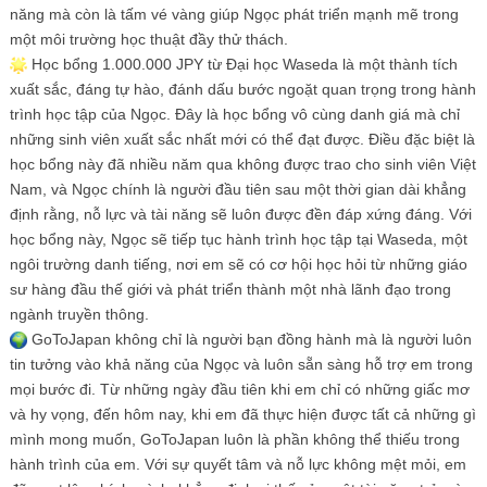
năng mà còn là tấm vé vàng giúp Ngọc phát triển mạnh mẽ trong
một môi trường học thuật đầy thử thách.
Học bổng 1.000.000 JPY từ Đại học Waseda là một thành tích
xuất sắc, đáng tự hào, đánh dấu bước ngoặt quan trọng trong hành
trình học tập của Ngọc. Đây là học bổng vô cùng danh giá mà chỉ
những sinh viên xuất sắc nhất mới có thể đạt được. Điều đặc biệt là
học bổng này đã nhiều năm qua không được trao cho sinh viên Việt
Nam, và Ngọc chính là người đầu tiên sau một thời gian dài khẳng
định rằng, nỗ lực và tài năng sẽ luôn được đền đáp xứng đáng. Với
học bổng này, Ngọc sẽ tiếp tục hành trình học tập tại Waseda, một
ngôi trường danh tiếng, nơi em sẽ có cơ hội học hỏi từ những giáo
sư hàng đầu thế giới và phát triển thành một nhà lãnh đạo trong
ngành truyền thông.
GoToJapan không chỉ là người bạn đồng hành mà là người luôn
tin tưởng vào khả năng của Ngọc và luôn sẵn sàng hỗ trợ em trong
mọi bước đi. Từ những ngày đầu tiên khi em chỉ có những giấc mơ
và hy vọng, đến hôm nay, khi em đã thực hiện được tất cả những gì
mình mong muốn, GoToJapan luôn là phần không thể thiếu trong
hành trình của em. Với sự quyết tâm và nỗ lực không mệt mỏi, em