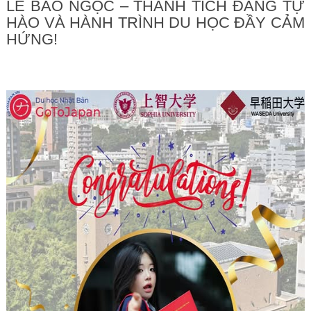
LÊ BẢO NGỌC – THÀNH TÍCH ĐÁNG TỰ
HÀO VÀ HÀNH TRÌNH DU HỌC ĐẦY CẢM
HỨNG!