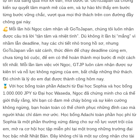
tự tin tỏa sáng qua mỗi lời văn, mỗi bước đi. GoToJapan đã chứng
kiến sự quyết tâm mạnh mẽ của em, và tự hào khi thấy em bước
từng bước vững chắc, vượt qua mọi thử thách trên con đường đầy
chông gai này.
Mỗi lần hỏi Ngọc cảm nhận về GoToJapan, chúng tôi luôn nhận
được câu trả lời “tận tâm và nhiệt tình”. Dù không ít lần bị “mắng” vì
nhầm lẫn deadline, hay các chi tiết nhỏ trong hồ sơ, nhưng
GoToJapan vẫn sát cánh, thức đêm để chạy deadline cùng em,
chưa từng bỏ cuộc, để em có thể hoàn thành mọi bước đi một cách
tốt nhất. Mỗi lần làm việc với Ngọc, GTJP luôn cảm nhận được sự
kiên trì và nỗ lực không ngừng của em, bất chấp những thử thách.
Đó chính là lý do em đạt được thành công hôm nay.
Với học bổng toàn phần Adachi từ Đại học Sophia và học bổng
1.000.000 JPY từ Đại học Waseda, Ngọc đã chứng minh cho cả thế
giới thấy rằng, khi bạn có đam mê cháy bỏng và sự kiên cường
không ngừng, bạn hoàn toàn có thể chinh phục những đỉnh cao mà
người khác chỉ dám mơ ước. Học bổng Adachi toàn phần học phí từ
Sophia là một phần thưởng xứng đáng cho sự nỗ lực vượt trội của
em, mở ra cơ hội học tập miễn phí tại một trong những trường đại
học bậc nhất Nhật Bản. Đây không chỉ là một sự công nhận cho tài