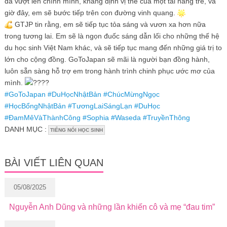
đã vượt lên chính mình, khẳng định vị thế của một tài năng trẻ, và
giờ đây, em sẽ bước tiếp trên con đường vinh quang.
GTJP tin rằng, em sẽ tiếp tục tỏa sáng và vươn xa hơn nữa
trong tương lai. Em sẽ là ngọn đuốc sáng dẫn lối cho những thế hệ
du học sinh Việt Nam khác, và sẽ tiếp tục mang đến những giá trị to
lớn cho cộng đồng. GoToJapan sẽ mãi là người bạn đồng hành,
luôn sẵn sàng hỗ trợ em trong hành trình chinh phục ước mơ của
mình.
#GoToJapan
#DuHọcNhậtBản
#ChúcMừngNgọc
#HọcBổngNhậtBản
#TươngLaiSángLạn
#DuHọc
#ĐamMêVàThànhCông
#Sophia
#Waseda
#TruyềnThông
DANH MỤC :
TIẾNG NÓI HỌC SINH
BÀI VIẾT LIÊN QUAN
05/08/2025
Nguyễn Anh Dũng và những lần khiến cô và mẹ “đau tim”