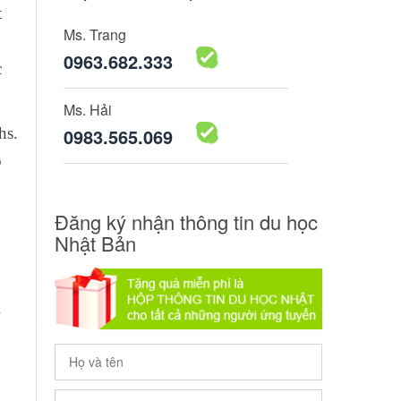
t
Ms. Trang
0963.682.333
c
Ms. Hải
hs.
0983.565.069
ỗ
Đăng ký nhận thông tin du học
Nhật Bản
ì