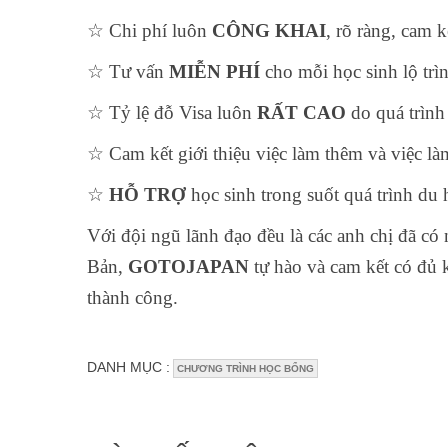
☆ Chi phí luôn
CÔNG KHAI
, rõ ràng, cam k
☆ Tư vấn
MIỄN PHÍ
cho mỗi học sinh lộ trì
☆ Tỷ lệ đỗ Visa luôn
RẤT CAO
do quá trình
☆ Cam kết giới thiệu việc làm thêm và việc l
☆
HỖ TRỢ
học sinh trong suốt quá trình du 
Với đội ngũ lãnh đạo đều là các anh chị đã có
Bản,
GOTOJAPAN
tự hào và cam kết có đủ 
thành công.
DANH MỤC :
CHƯƠNG TRÌNH HỌC BỔNG