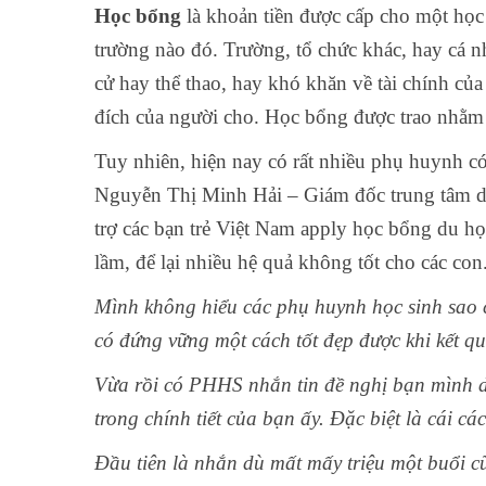
Học bổng
là khoản tiền được cấp cho một học 
trường nào đó. Trường, tổ chức khác, hay cá nh
cử hay thể thao, hay khó khăn về tài chính c
đích của người cho. Học bổng được trao nhằm 
Tuy nhiên, hiện nay có rất nhiều phụ huynh có
Nguyễn Thị Minh Hải – Giám đốc trung tâm du
trợ các bạn trẻ Việt Nam apply học bổng du họ
lầm, để lại nhiều hệ quả không tốt cho các con
Mình không hiểu các phụ huynh học sinh sao c
có đứng vững một cách tốt đẹp được khi kết q
Vừa rồi có PHHS nhắn tin đề nghị bạn mình dạ
trong chính tiết của bạn ấy. Đặc biệt là cái 
Đầu tiên là nhắn dù mất mấy triệu một buổi cũ