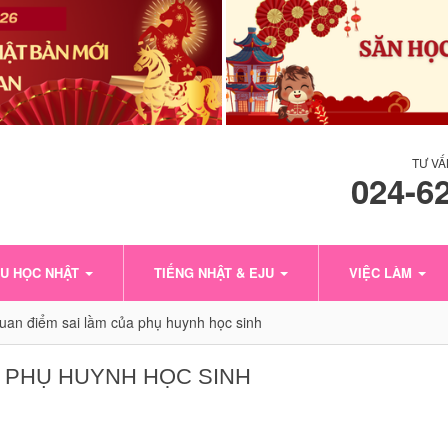
TƯ VẤ
024-6
U HỌC NHẬT
TIẾNG NHẬT & EJU
VIỆC LÀM
an điểm sai lầm của phụ huynh học sinh
 PHỤ HUYNH HỌC SINH