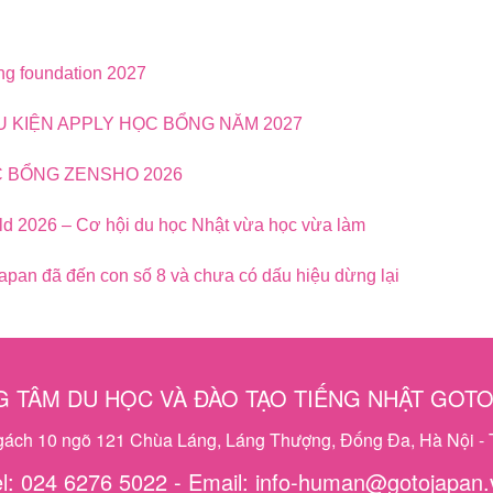
ng foundation 2027
ỀU KIỆN APPLY HỌC BỔNG NĂM 2027
C BỔNG ZENSHO 2026
d 2026 – Cơ hội du học Nhật vừa học vừa làm
pan đã đến con số 8 và chưa có dấu hiệu dừng lại
 TÂM DU HỌC VÀ ĐÀO TẠO TIẾNG NHẬT GOT
ngách 10 ngõ 121 Chùa Láng, Láng Thượng, Đống Đa, Hà Nội - 
el: 024 6276 5022 - Email: info-human@gotojapan.