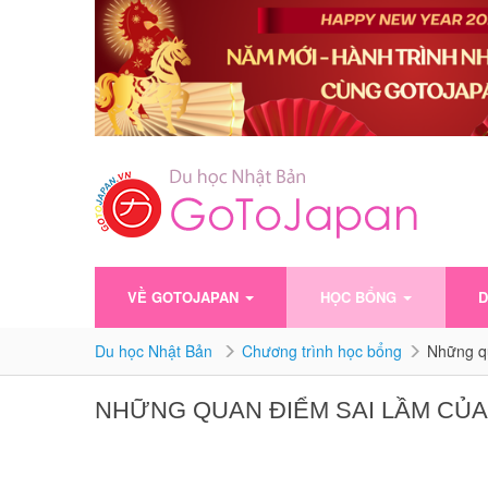
VỀ GOTOJAPAN
HỌC BỔNG
D
Du học Nhật Bản
Chương trình học bổng
Những qu
NHỮNG QUAN ĐIỂM SAI LẦM CỦA