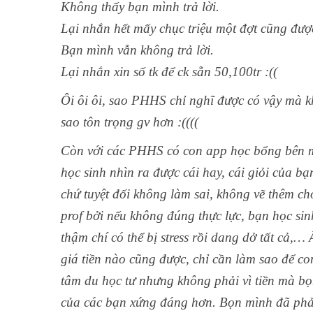
Không thấy bạn mình trả lời.
Lại nhắn hết mấy chục triệu một đợt cũng đượ
Bạn mình vẫn không trả lời.
Lại nhắn xin số tk để ck sẵn 50,100tr :((
Ôi ôi ôi, sao PHHS chỉ nghĩ được có vậy mà 
sao tôn trọng gv hơn :((((
Còn với các PHHS có con app học bổng bên mì
học sinh nhìn ra được cái hay, cái giỏi của 
chứ tuyệt đối không làm sai, không vẽ thêm ch
prof bởi nếu không đúng thực lực, bạn học s
thậm chí có thể bị stress rồi dang dở tất cả
giá tiền nào cũng được, chỉ cần làm sao để co
tâm du học tư nhưng không phải vì tiền mà bọ
của các bạn xứng đáng hơn. Bọn mình đã phải 