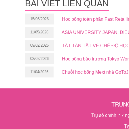
BÀI VIẾT LIÊN QUAN
15/05/2026
Học bổng toàn phần Fast Retaili
11/05/2026
ASIA UNIVERSITY JAPAN, ĐI
09/02/2026
TẤT TẦN TẬT VỀ CHẾ ĐỘ HỌ
02/02/2026
Học bổng báo trường Tokyo Worl
11/04/2025
Chuỗi học bổng Mext nhà GoToJa
TRUNG
Trụ sở chính :17 
T