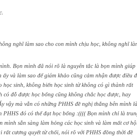
c.
không nghĩ làm sao cho con mình chịu học, không nghĩ là
nh. Bọn mình đã nói rõ là nguyên tắc là bọn mình giúp
bạn ấy và làm sao để giám khảo cũng cảm nhận được điều 
o học sinh, không biến học sinh từ không có gì thành rất
inh có đỗ được học bổng cũng không chắc học được, hay
,… Ấy vậy mà vẫn có những PHHS đề nghị thẳng bên mình l
n PHHS đó có thể đạt học bổng :(((( Bọn mình chỉ là trun
n mình sẵn sàng làm hỏng các học sinh và làm mất cơ hộ
rất cương quyết từ chối, nói rõ với PHHS đồng thời đề