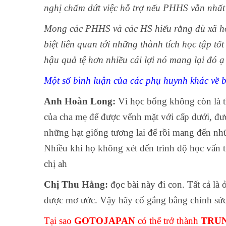
nghị chấm dứt việc hỗ trợ nếu PHHS vẫn nhất 
Mong các PHHS và các HS hiểu rằng dù xã hội
biệt liên quan tới những thành tích học tập tố
hậu quả tệ hơn nhiều cái lợi nó mang lại đó ạ 
Một số bình luận của các phụ huynh khác về b
Anh Hoàn Long:
Vì học bổng không còn là th
của cha mẹ để được vểnh mặt với cấp dưới, đư
những hạt giống tương lai để rồi mang đến nh
Nhiều khi họ không xét đến trình độ học vấn 
chị ah
Chị Thu Hằng:
đọc bài này đi con. Tất cả là
được mơ ước. Vậy hãy cố gắng bằng chính sức 
Tại sao
GOTOJAPAN
có thể trở thành
TRUN