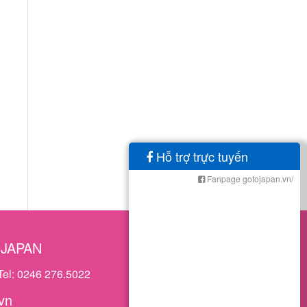
Hỗ trợ trực tuyến
Fanpage gotojapan.vn/
OJAPAN
Tel: 0246 276.5022
vn