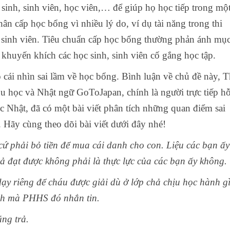
sinh, sinh viên, học viên,… để giúp họ học tiếp trong mộ
ân cấp học bổng vì nhiều lý do, ví dụ tài năng trong thi
ủa sinh viên. Tiêu chuẩn cấp học bổng thường phản ánh mụ
khuyến khích các học sinh, sinh viên cố gắng học tập.
 cái nhìn sai lầm về học bổng. Bình luận về chủ đề này, T
 học và Nhật ngữ GoToJapan, chính là người trực tiếp h
c Nhật, đã có một bài viết phân tích những quan điểm sai
. Hãy cùng theo dõi bài viết dưới đây nhé!
ứ phải bỏ tiền để mua cái danh cho con. Liệu các bạn ấy
uả đạt được không phải là thực lực của các bạn ấy không.
y riêng để cháu được giải dù ở lớp chả chịu học hành g
cách mà PHHS đó nhắn tin.
ng trả.