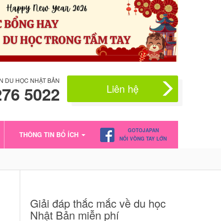
N DU HỌC NHẬT BẢN
Liên hệ
276 5022
GOTOJAPAN
THÔNG TIN BỔ ÍCH
NỐI VÒNG TAY LỚN
Giải đáp thắc mắc về du học
Nhật Bản miễn phí