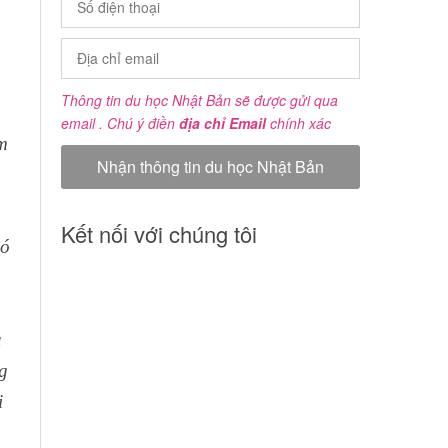
Thông tin du học Nhật Bản sẽ được gửi qua
email . Chú ý điền
địa chỉ Email
chính xác
m
Kết nối với chúng tôi
đó
à
g
i