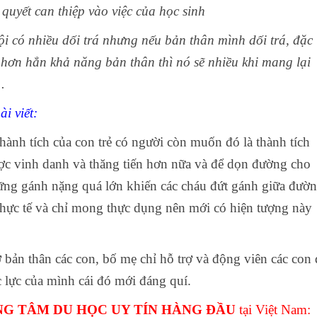
quyết can thiệp vào việc của học sinh
 có nhiều dối trá nhưng nếu bản thân mình dối trá, đặc
t hơn hẳn khả năng bản thân thì nó sẽ nhiều khi mang lại
.
ài viết:
ành tích của con trẻ có người còn muốn đó là thành tích
ợc vinh danh và thăng tiến hơn nữa và để dọn đường cho
ững gánh nặng quá lớn khiến các cháu đứt gánh giữa đườn
thực tế và chỉ mong thực dụng nên mới có hiện tượng này
 ở bản thân các con, bố mẹ chỉ hỗ trợ và động viên các con 
lực của mình cái đó mới đáng quí.
G TÂM DU HỌC UY TÍN HÀNG ĐẦU
tại Việt Nam: