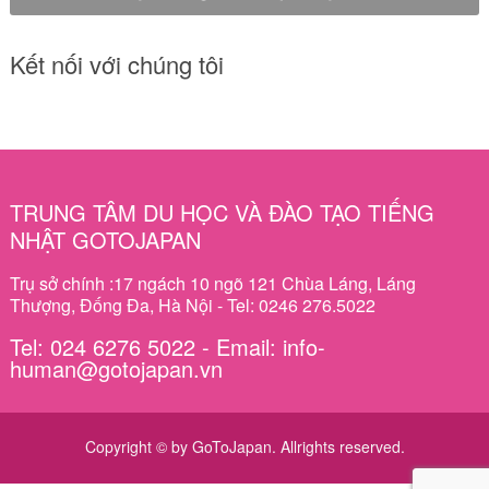
Kết nối với chúng tôi
TRUNG TÂM DU HỌC VÀ ĐÀO TẠO TIẾNG
NHẬT GOTOJAPAN
Trụ sở chính :17 ngách 10 ngõ 121 Chùa Láng, Láng
Thượng, Đống Đa, Hà Nội - Tel: 0246 276.5022
Tel: 024 6276 5022 - Email: info-
human@gotojapan.vn
Copyright © by GoToJapan. Allrights reserved.