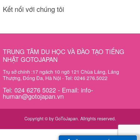
Kết nối với chúng tôi
TRUNG TÂM DU HỌC VÀ ĐÀO TẠO TIẾNG
NHẬT GOTOJAPAN
Trụ sở chính :17 ngách 10 ngõ 121 Chùa Láng, Láng
Thượng, Đống Đa, Hà Nội - Tel: 0246 276.5022
Tel: 024 6276 5022 - Email: info-
human@gotojapan.vn
Copyright © by GoToJapan. Allrights reserved.