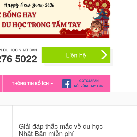
N DU HỌC NHẬT BẢN
Liên hệ
276 5022
GOTOJAPAN
THÔNG TIN BỔ ÍCH
NỐI VÒNG TAY LỚN
Giải đáp thắc mắc về du học
Nhật Bản miễn phí