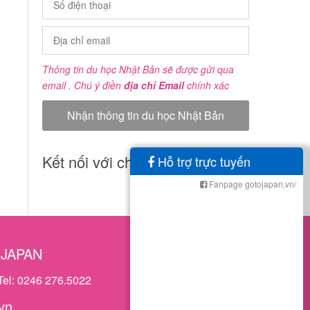
Thông tin du học Nhật Bản sẽ được gửi qua
email . Chú ý điền
địa chỉ Email
chính xác
Kết nối với chúng tôi
Hỗ trợ trực tuyến
Fanpage gotojapan.vn/
OJAPAN
Tel: 0246 276.5022
vn