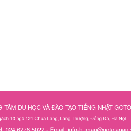
 TÂM DU HỌC VÀ ĐÀO TẠO TIẾNG NHẬT GOT
ngách 10 ngõ 121 Chùa Láng, Láng Thượng, Đống Đa, Hà Nội - 
el: 024 6276 5022 - Email: info-human@gotojapan.