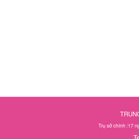
TRUNG
Trụ sở chính :17 
T