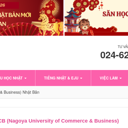
TƯ VẤ
024-6
U HỌC NHẬT
TIẾNG NHẬT & EJU
VIỆC LÀM
& Business) Nhật Bản
B (Nagoya University of Commerce & Business)