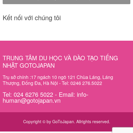
Kết nối với chúng tôi
TRUNG TÂM DU HỌC VÀ ĐÀO TẠO TIẾNG
NHẬT GOTOJAPAN
Trụ sở chính :17 ngách 10 ngõ 121 Chùa Láng, Láng
Thượng, Đống Đa, Hà Nội - Tel: 0246 276.5022
Tel: 024 6276 5022 - Email: info-
human@gotojapan.vn
Copyright © by GoToJapan. Allrights reserved.