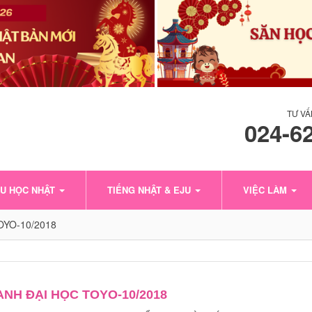
TƯ VẤ
024-6
U HỌC NHẬT
TIẾNG NHẬT & EJU
VIỆC LÀM
YO-10/2018
NH ĐẠI HỌC TOYO-10/2018