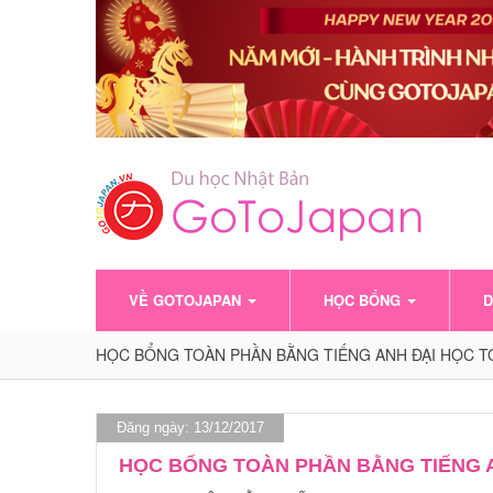
VỀ GOTOJAPAN
HỌC BỔNG
D
HỌC BỔNG TOÀN PHẦN BẰNG TIẾNG ANH ĐẠI HỌC TO
Đăng ngày: 13/12/2017
HỌC BỔNG TOÀN PHẦN BẰNG TIẾNG A