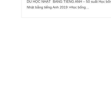
DU HỌC NHẬT BẰNG TIẾNG ANH – 50 suất Học bổng 
Nhật bằng tiếng Anh 2019 >Học bổng…