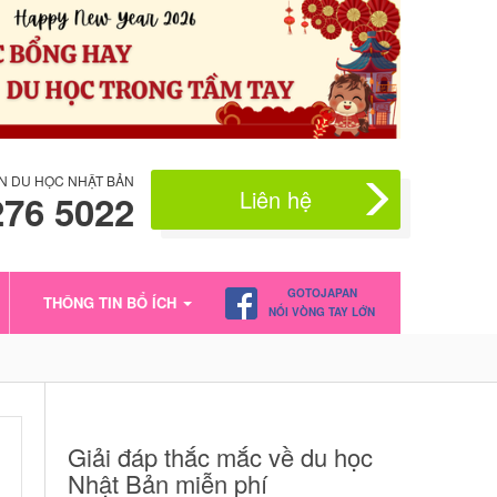
N DU HỌC NHẬT BẢN
Liên hệ
276 5022
GOTOJAPAN
THÔNG TIN BỔ ÍCH
NỐI VÒNG TAY LỚN
Giải đáp thắc mắc về du học
Nhật Bản miễn phí