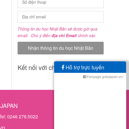
Thông tin du học Nhật Bản sẽ được gửi qua
email . Chú ý điền
địa chỉ Email
chính xác
Kết nối với chúng tôi
Hỗ trợ trực tuyến
Fanpage gotojapan.vn/
OJAPAN
Tel: 0246 276.5022
vn