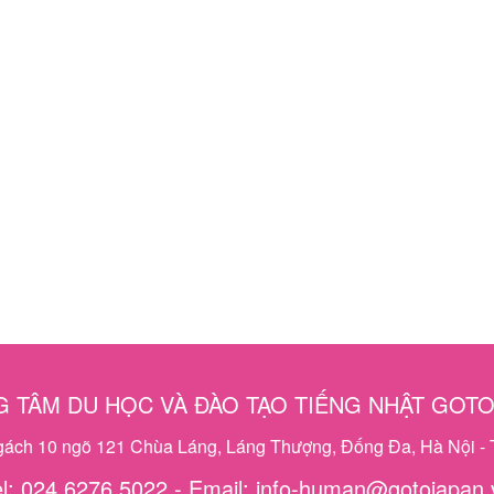
 TÂM DU HỌC VÀ ĐÀO TẠO TIẾNG NHẬT GOT
ngách 10 ngõ 121 Chùa Láng, Láng Thượng, Đống Đa, Hà Nội - 
el: 024 6276 5022 - Email: info-human@gotojapan.