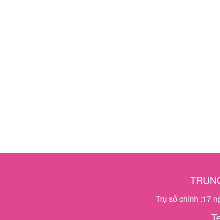
TRUNG
Trụ sở chính :17 
T