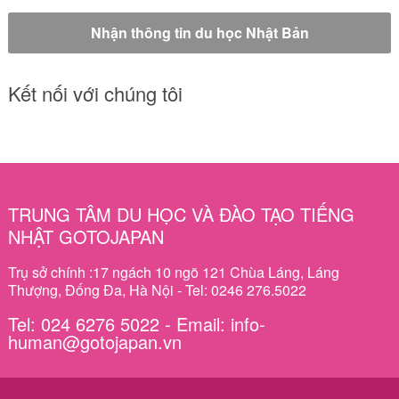
Kết nối với chúng tôi
TRUNG TÂM DU HỌC VÀ ĐÀO TẠO TIẾNG
NHẬT GOTOJAPAN
Trụ sở chính :17 ngách 10 ngõ 121 Chùa Láng, Láng
Thượng, Đống Đa, Hà Nội - Tel: 0246 276.5022
Tel: 024 6276 5022 - Email: info-
human@gotojapan.vn