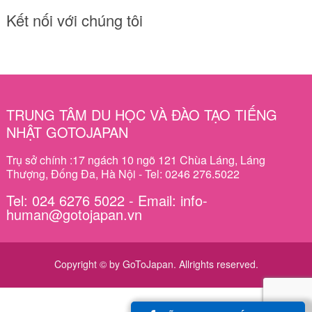
Kết nối với chúng tôi
TRUNG TÂM DU HỌC VÀ ĐÀO TẠO TIẾNG
NHẬT GOTOJAPAN
Trụ sở chính :17 ngách 10 ngõ 121 Chùa Láng, Láng
Thượng, Đống Đa, Hà Nội - Tel: 0246 276.5022
Tel: 024 6276 5022 - Email: info-
human@gotojapan.vn
Copyright © by GoToJapan. Allrights reserved.