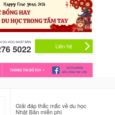
N DU HỌC NHẬT BẢN
Liên hệ
276 5022
GOTOJAPAN
THÔNG TIN BỔ ÍCH
NỐI VÒNG TAY LỚN
Giải đáp thắc mắc về du học
Nhật Bản miễn phí