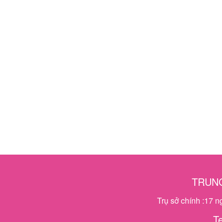
TRUNG
Trụ sở chính :17 
T