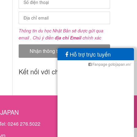
Thông tin du học Nhật Bản sẽ được gửi qua
email . Chú ý điền
địa chỉ Email
chính xác
Hỗ trợ trực tuyến
Fanpage gotojapan.vn/
Kết nối với chúng tôi
OJAPAN
Tel: 0246 276.5022
vn