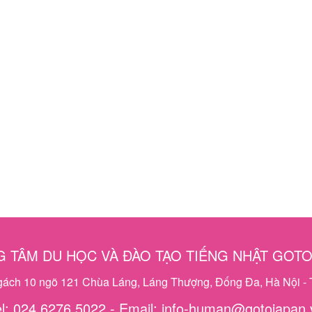
 TÂM DU HỌC VÀ ĐÀO TẠO TIẾNG NHẬT GOT
ngách 10 ngõ 121 Chùa Láng, Láng Thượng, Đống Đa, Hà Nội - 
el: 024 6276 5022 - Email: info-human@gotojapan.