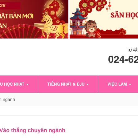
TƯ VẤ
024-6
U HỌC NHẬT
TIẾNG NHẬT & EJU
VIỆC LÀM
ên ngành
 Vào thẳng chuyên ngành