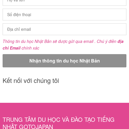
Thông tin du học Nhật Bản sẽ được gửi qua email . Chú ý điền
địa
chỉ Email
chính xác
Kết nối với chúng tôi
TRUNG TÂM DU HỌC VÀ ĐÀO TẠO TIẾNG
NHẬT GOTOJAPAN