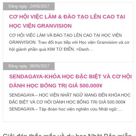
Đăng ngày: 24/05/2017
CƠ HỘI VIỆC LÀM & ĐÀO TẠO LÊN CAO TẠI
HỌC VIỆN GRANVISION
CƠ HỘI VIỆC LÀM VÀ ĐÀO TẠO LÊN CAO TẠI HỌC VIỆN
GRANVISION. Trao đổi trực tiếp với Học viện Granvision và cơ
hội giành phần quà KIM TỪ ĐIỂN. >Danh…
Đăng ngày: 08/05/2017
SENDAGAYA-KHÓA HỌC ĐẶC BIỆT VÀ CƠ HỘI
DÀNH HỌC BỔNG TRỊ GIÁ 500.000¥
SENDAGAYA – HỌC VIỆN NHẬT NGỮ MANG ĐẾN KHÓA HỌC
ĐẶC BIỆT VÀ CƠ HỘI DÀNH HỌC BỔNG TRỊ GIÁ 500.000¥
SENDAGAYA – Tập đoàn học viện nghiên cứu Nhật ngữ:…
Giải đáp thắc mắc về du học Nhật Bản miễn