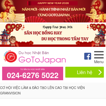
Menu
TƯ VẤN DU HỌC NHẬT BẢN
Liên hệ
024-6276 5022
CƠ HỘI VIỆC LÀM & ĐÀO TẠO LÊN CAO TẠI HỌC VIỆN
GRANVISION