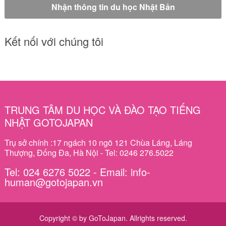
Kết nối với chúng tôi
TRUNG TÂM DU HỌC VÀ ĐÀO TẠO TIẾNG
NHẬT GOTOJAPAN
Trụ sở chính :17 ngách 10 ngõ 121 Chùa Láng, Láng
Thượng, Đống Đa, Hà Nội - Tel: 0246 276.5022
Tel: 024 6276 5022 - Email: info-
human@gotojapan.vn
Copyright © by GoToJapan. Allrights reserved.