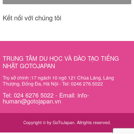
Kết nối với chúng tôi
TRUNG TÂM DU HỌC VÀ ĐÀO TẠO TIẾNG
NHẬT GOTOJAPAN
Trụ sở chính :17 ngách 10 ngõ 121 Chùa Láng, Láng
Thượng, Đống Đa, Hà Nội - Tel: 0246 276.5022
Tel: 024 6276 5022 - Email: info-
human@gotojapan.vn
Copyright © by GoToJapan. Allrights reserved.