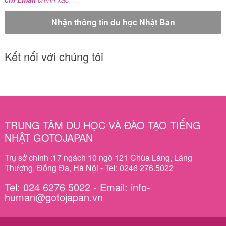
Kết nối với chúng tôi
TRUNG TÂM DU HỌC VÀ ĐÀO TẠO TIẾNG
NHẬT GOTOJAPAN
Trụ sở chính :17 ngách 10 ngõ 121 Chùa Láng, Láng
Thượng, Đống Đa, Hà Nội - Tel: 0246 276.5022
Tel: 024 6276 5022 - Email: info-
human@gotojapan.vn