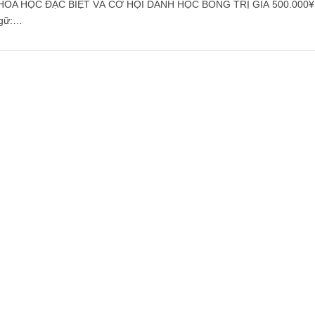
ÓA HỌC ĐẶC BIỆT VÀ CƠ HỘI DÀNH HỌC BỔNG TRỊ GIÁ 500.000¥
ngữ:…