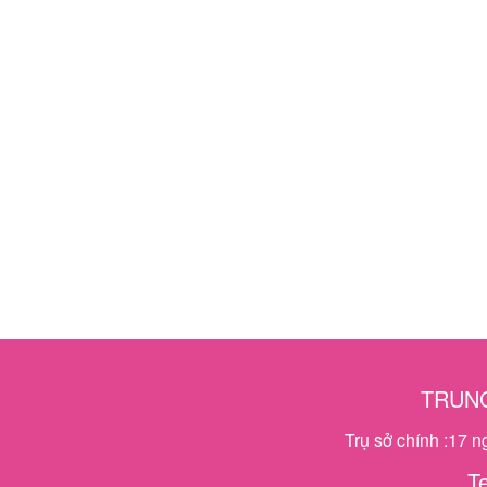
TRUNG
Trụ sở chính :17 
T