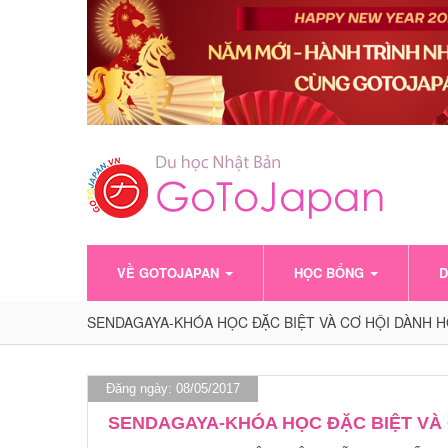
VỀ GOTOJAPAN
HỌC BỔNG
D
SENDAGAYA-KHÓA HỌC ĐẶC BIỆT VÀ CƠ HỘI DÀNH HỌ
Đăng ngày: 08/05/2017
SENDAGAYA-KHÓA HỌC ĐẶC BIỆT VÀ C