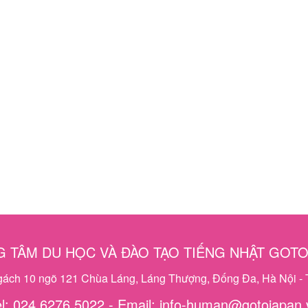
 TÂM DU HỌC VÀ ĐÀO TẠO TIẾNG NHẬT GOT
ngách 10 ngõ 121 Chùa Láng, Láng Thượng, Đống Đa, Hà Nội - 
el: 024 6276 5022 - Email: info-human@gotojapan.