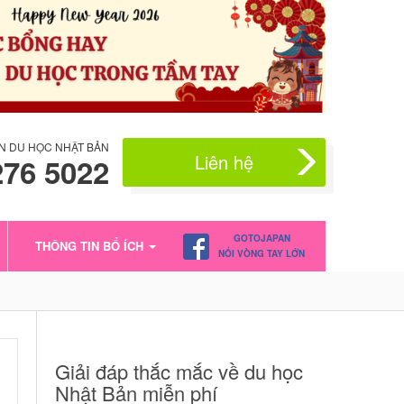
N DU HỌC NHẬT BẢN
Liên hệ
276 5022
GOTOJAPAN
THÔNG TIN BỔ ÍCH
NỐI VÒNG TAY LỚN
Giải đáp thắc mắc về du học
Nhật Bản miễn phí