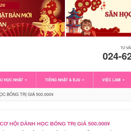
TƯ VẤ
024-6
U HỌC NHẬT
TIẾNG NHẬT & EJU
VIỆC LÀM
C BỔNG TRỊ GIÁ 500.000¥
Ơ HỘI DÀNH HỌC BỔNG TRỊ GIÁ 500.000¥