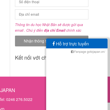
Thông tin du học Nhật Bản sẽ được gửi qua
email . Chú ý điền
địa chỉ Email
chính xác
Hỗ trợ trực tuyến
Fanpage gotojapan.vn/
Kết nối với chúng tôi
OJAPAN
Tel: 0246 276.5022
vn