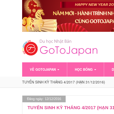
VỀ GOTOJAPAN
HỌC BỔNG
D
TUYỂN SINH KỲ THÁNG 4/2017 (HẠN 31/12/2016)
Đăng ngày: 12/12/2016
TUYỂN SINH KỲ THÁNG 4/2017 (HẠN 31