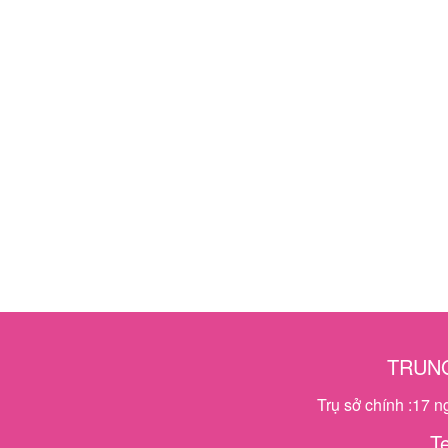
TRUNG
Trụ sở chính :17 
T