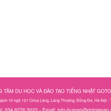
 TÂM DU HỌC VÀ ĐÀO TẠO TIẾNG NHẬT GOT
ngách 10 ngõ 121 Chùa Láng, Láng Thượng, Đống Đa, Hà Nội - 
el: 024 6276 5022 - Email: info-human@gotojapan.