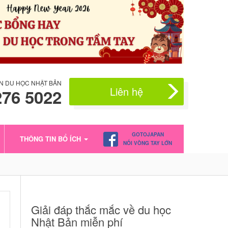
N DU HỌC NHẬT BẢN
Liên hệ
276 5022
GOTOJAPAN
THÔNG TIN BỔ ÍCH
NỐI VÒNG TAY LỚN
Giải đáp thắc mắc về du học
Nhật Bản miễn phí