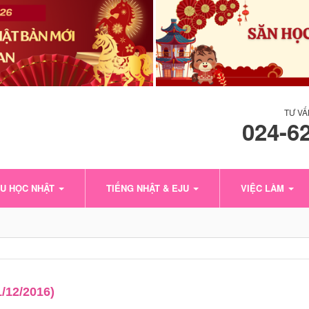
TƯ VẤ
024-6
U HỌC NHẬT
TIẾNG NHẬT & EJU
VIỆC LÀM
/12/2016)