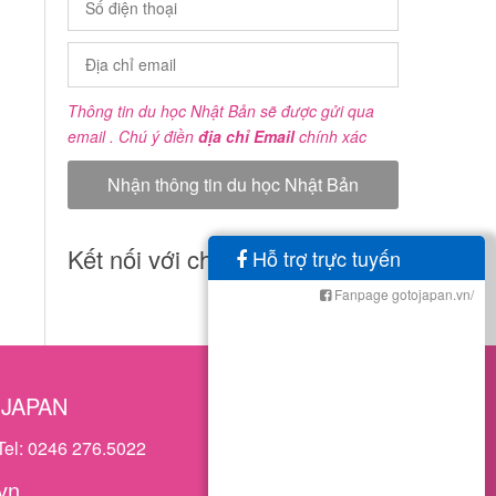
Thông tin du học Nhật Bản sẽ được gửi qua
email . Chú ý điền
địa chỉ Email
chính xác
Kết nối với chúng tôi
Hỗ trợ trực tuyến
Fanpage gotojapan.vn/
OJAPAN
Tel: 0246 276.5022
vn