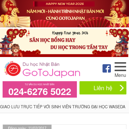
Menu
TƯ VẤN DU HỌC NHẬT BẢN
Liên hệ
024-6276 5022
GIAO LƯU TRỰC TIẾP VỚI SINH VIÊN TRƯỜNG ĐẠI HỌC WASEDA
Đăng ngày: 11/02/2017