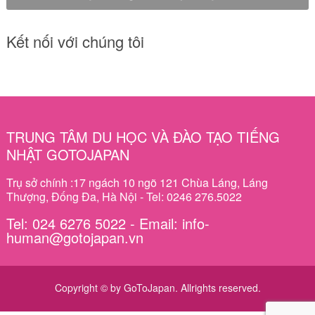
Kết nối với chúng tôi
TRUNG TÂM DU HỌC VÀ ĐÀO TẠO TIẾNG
NHẬT GOTOJAPAN
Trụ sở chính :17 ngách 10 ngõ 121 Chùa Láng, Láng
Thượng, Đống Đa, Hà Nội - Tel: 0246 276.5022
Tel: 024 6276 5022 - Email: info-
human@gotojapan.vn
Copyright © by GoToJapan. Allrights reserved.