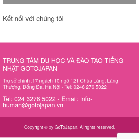
Kết nối với chúng tôi
TRUNG TÂM DU HỌC VÀ ĐÀO TẠO TIẾNG
NHẬT GOTOJAPAN
Trụ sở chính :17 ngách 10 ngõ 121 Chùa Láng, Láng
Thượng, Đống Đa, Hà Nội - Tel: 0246 276.5022
Tel: 024 6276 5022 - Email: info-
human@gotojapan.vn
Copyright © by GoToJapan. Allrights reserved.