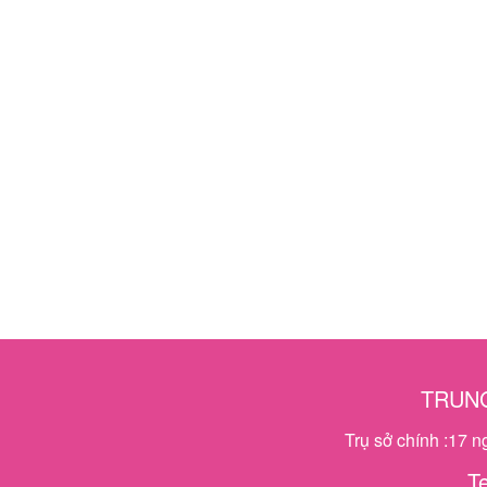
TRUNG
Trụ sở chính :17 
T