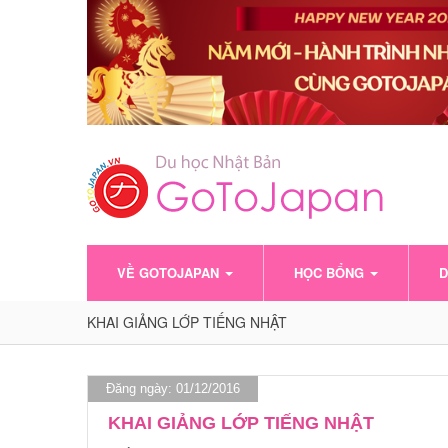
VỀ GOTOJAPAN
HỌC BỔNG
D
KHAI GIẢNG LỚP TIẾNG NHẬT
Đăng ngày: 01/12/2016
KHAI GIẢNG LỚP TIẾNG NHẬT