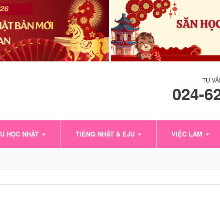
TƯ VẤ
024-6
U HỌC NHẬT
TIẾNG NHẬT & EJU
VIỆC LÀM