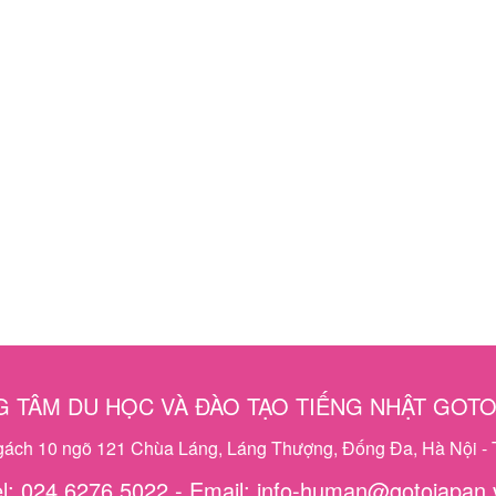
 TÂM DU HỌC VÀ ĐÀO TẠO TIẾNG NHẬT GOT
ngách 10 ngõ 121 Chùa Láng, Láng Thượng, Đống Đa, Hà Nội - 
el: 024 6276 5022 - Email: info-human@gotojapan.