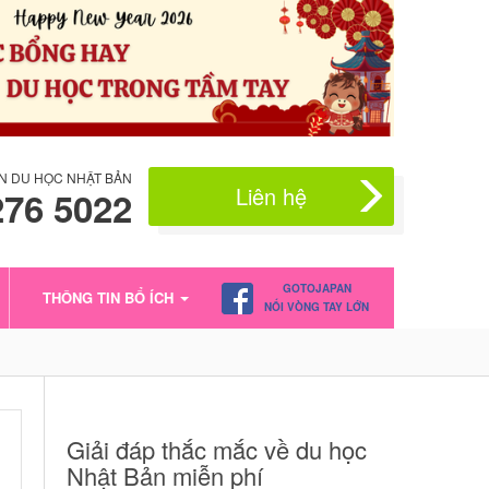
N DU HỌC NHẬT BẢN
Liên hệ
276 5022
GOTOJAPAN
THÔNG TIN BỔ ÍCH
NỐI VÒNG TAY LỚN
Giải đáp thắc mắc về du học
Nhật Bản miễn phí