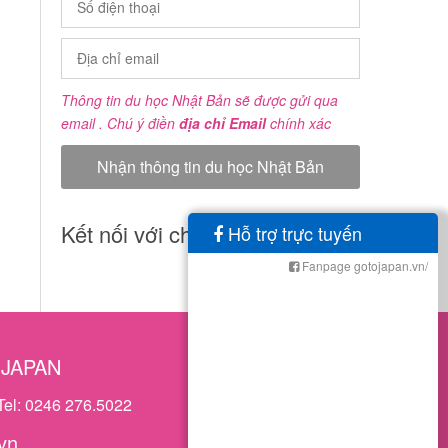
Thông tin du học Nhật Bản sẽ được gửi qua
email . Chú ý điền
địa chỉ Email
chính xác
Kết nối với chúng tôi
Hỗ trợ trực tuyến
Fanpage gotojapan.vn/
OJAPAN
Tel: 0246 276.5022
vn