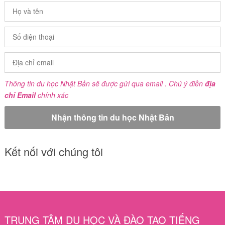
Thông tin du học Nhật Bản sẽ được gửi qua email . Chú ý điền
địa
chỉ Email
chính xác
Kết nối với chúng tôi
TRUNG TÂM DU HỌC VÀ ĐÀO TẠO TIẾNG