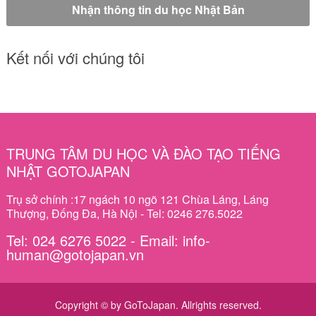
Kết nối với chúng tôi
TRUNG TÂM DU HỌC VÀ ĐÀO TẠO TIẾNG
NHẬT GOTOJAPAN
Trụ sở chính :17 ngách 10 ngõ 121 Chùa Láng, Láng
Thượng, Đống Đa, Hà Nội - Tel: 0246 276.5022
Tel: 024 6276 5022 - Email: info-
human@gotojapan.vn
Copyright © by GoToJapan. Allrights reserved.