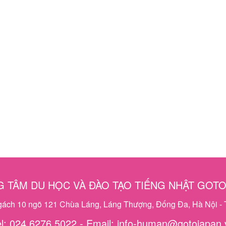
 TÂM DU HỌC VÀ ĐÀO TẠO TIẾNG NHẬT GOT
ngách 10 ngõ 121 Chùa Láng, Láng Thượng, Đống Đa, Hà Nội - 
el: 024 6276 5022 - Email: info-human@gotojapan.