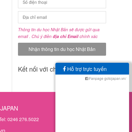
Thông tin du học Nhật Bản sẽ được gửi qua
email . Chú ý điền
địa chỉ Email
chính xác
Kết nối với chúng tôi
Hỗ trợ trực tuyến
Fanpage gotojapan.vn/
OJAPAN
Tel: 0246 276.5022
vn