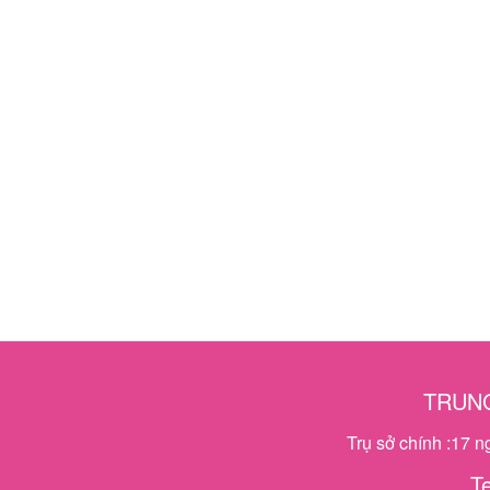
TRUNG
Trụ sở chính :17 
T