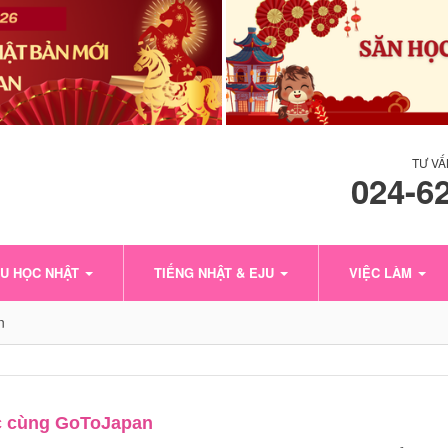
TƯ VẤ
024-6
U HỌC NHẬT
TIẾNG NHẬT & EJU
VIỆC LÀM
n
̣c cùng GoToJapan