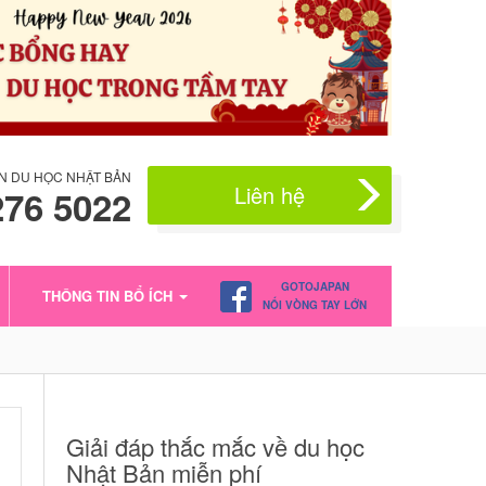
N DU HỌC NHẬT BẢN
Liên hệ
276 5022
GOTOJAPAN
THÔNG TIN BỔ ÍCH
NỐI VÒNG TAY LỚN
Giải đáp thắc mắc về du học
Nhật Bản miễn phí