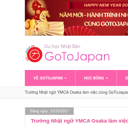
VỀ GOTOJAPAN
HỌC BỔNG
D
Trường Nhật ngữ YMCA Osaka làm việc cùng GoToJapa
Đăng ngày: 23/10/2017
Trường Nhật ngữ YMCA Osaka làm viê