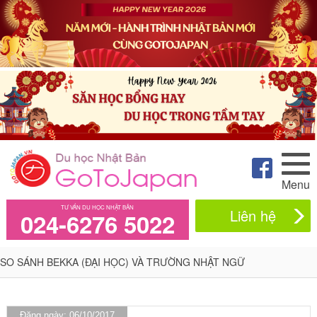
Menu
TƯ VẤN DU HỌC NHẬT BẢN
Liên hệ
024-6276 5022
SO SÁNH BEKKA (ĐẠI HỌC) VÀ TRƯỜNG NHẬT NGỮ
Đăng ngày: 06/10/2017