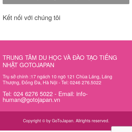
Kết nối với chúng tôi
TRUNG TÂM DU HỌC VÀ ĐÀO TẠO TIẾNG
NHẬT GOTOJAPAN
Trụ sở chính :17 ngách 10 ngõ 121 Chùa Láng, Láng
Thượng, Đống Đa, Hà Nội - Tel: 0246 276.5022
Tel: 024 6276 5022 - Email: info-
human@gotojapan.vn
Copyright © by GoToJapan. Allrights reserved.