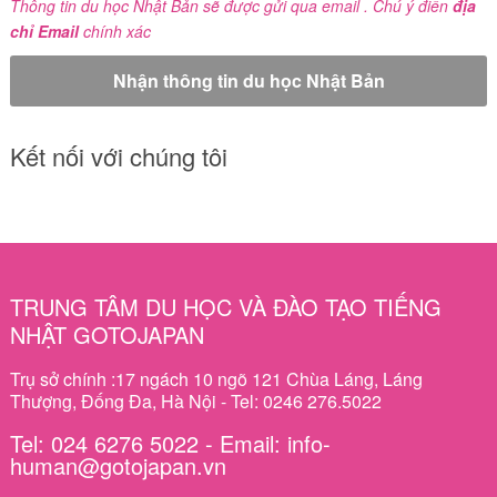
Thông tin du học Nhật Bản sẽ được gửi qua email . Chú ý điền
địa
chỉ Email
chính xác
Kết nối với chúng tôi
TRUNG TÂM DU HỌC VÀ ĐÀO TẠO TIẾNG
NHẬT GOTOJAPAN
Trụ sở chính :17 ngách 10 ngõ 121 Chùa Láng, Láng
Thượng, Đống Đa, Hà Nội - Tel: 0246 276.5022
Tel: 024 6276 5022 - Email: info-
human@gotojapan.vn