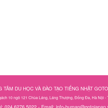
 TÂM DU HỌC VÀ ĐÀO TẠO TIẾNG NHẬT GOT
ngách 10 ngõ 121 Chùa Láng, Láng Thượng, Đống Đa, Hà Nội - 
el: 024 6276 5022 - Email: info-human@gotojapan.