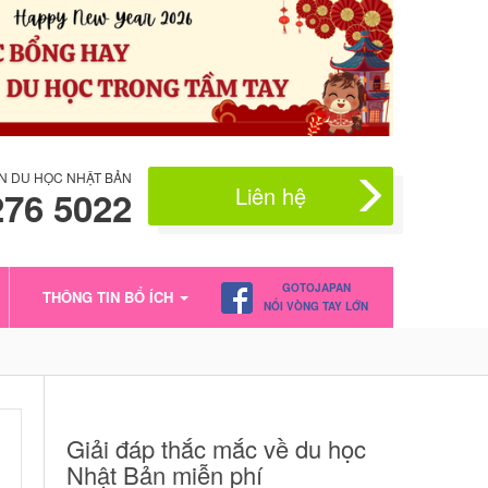
N DU HỌC NHẬT BẢN
Liên hệ
276 5022
GOTOJAPAN
THÔNG TIN BỔ ÍCH
NỐI VÒNG TAY LỚN
Giải đáp thắc mắc về du học
Nhật Bản miễn phí