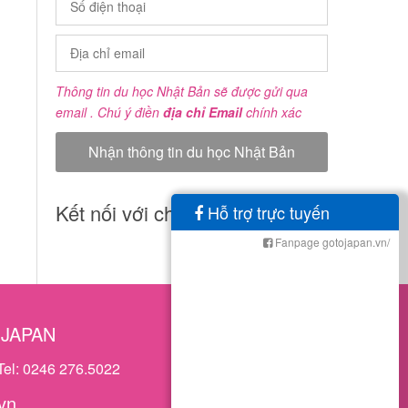
Thông tin du học Nhật Bản sẽ được gửi qua
email . Chú ý điền
địa chỉ Email
chính xác
Kết nối với chúng tôi
Hỗ trợ trực tuyến
Fanpage gotojapan.vn/
OJAPAN
Tel: 0246 276.5022
vn