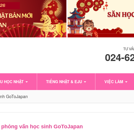
TƯ VẤ
024-6
U HỌC NHẬT
TIẾNG NHẬT & EJU
VIỆC LÀM
 sinh GoToJapan
p phỏng vấn học sinh GoToJapan