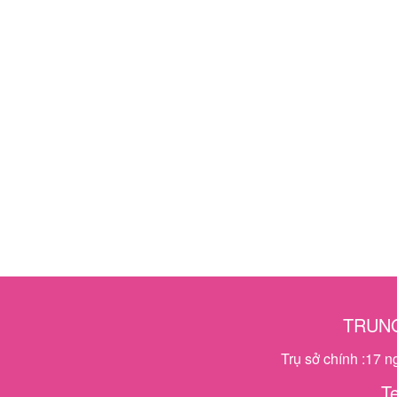
TRUNG
Trụ sở chính :17 
T