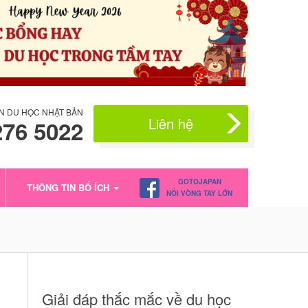
N DU HỌC NHẬT BẢN
Liên hệ
276 5022
GOTOJAPAN
THÔNG TIN BỔ ÍCH
NỐI VÒNG TAY LỚN
Giải đáp thắc mắc về du học