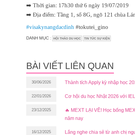
➡️ Thời gian: 17h30 thứ 6 ngày 19/07/2019
➡️ Địa điểm: Tầng 1, số 8G, ngõ 121 chùa Lá
#visakynangdacdinh
#tokutei_gino
DANH MỤC :
HỘI THẢO DU HỌC
TIN TỨC SỰ KIỆN
BÀI VIẾT LIÊN QUAN
30/06/2026
Thành tích Apply kỳ nhập học 2
22/01/2026
Cơ hội du học Nhật 2026 với IEL
23/12/2025
🔥 MEXT LẠI VỀ! Học bổng MEXT
năm nay
16/12/2025
Lắng nghe chia sẻ từ anh chị ng