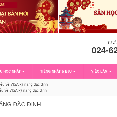
TƯ VẤ
024-6
U HỌC NHẬT
TIẾNG NHẬT & EJU
VIỆC LÀM
ểu về VISA kỹ năng đặc định
ểu về VISA kỹ năng đặc định
NĂNG ĐẶC ĐỊNH