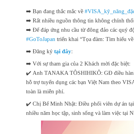
➡️ Bạn đang thắc mắc về
#VISA_kỹ_năng_đặ
➡️ Rất nhiều nguồn thông tin không chính thố
➡️ Để đáp ứng nhu cầu từ đông đảo các quý độ
#GoToJapan
triển khai “Tọa đàm: Tìm hiểu v
➡️ Đăng ký
tại đây
:
➡️ Với sự tham gia của 2 Khách mời đặc biệt:
✔️ Anh TANAKA TÔSHIHIKÔ: GĐ điều hành M
hỗ trợ tuyển dụng các bạn Việt Nam theo VISA
toàn là miễn phí.
✔️ Chị Bế Minh Nhật: Điều phối viên dự án t
nhiều năm học tập, sinh sống và làm việc tại N