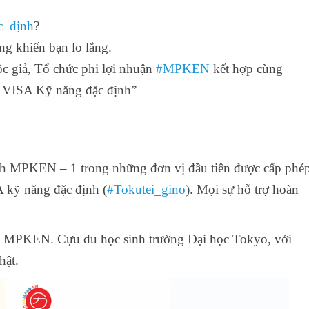
c_định
?
ng khiến bạn lo lắng.
c giả, Tổ chức phi lợi nhuận
#MPKEN
kết hợp cùng
ề VISA Kỹ năng đặc định”
PKEN – 1 trong những đơn vị đầu tiên được cấp phé
 kỹ năng đặc định (
#Tokutei_gino
). Mọi sự hỗ trợ hoàn
ại MPKEN. Cựu du học sinh trường Đại học Tokyo, với
hật.