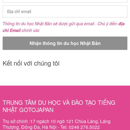
Thông tin du học Nhật Bản sẽ được gửi qua email . Chú ý điền
địa
chỉ Email
chính xác
Kết nối với chúng tôi
TRUNG TÂM DU HỌC VÀ ĐÀO TẠO TIẾNG
NHẬT GOTOJAPAN
Trụ sở chính :17 ngách 10 ngõ 121 Chùa Láng, Láng
Thượng, Đống Đa, Hà Nội - Tel: 0246 276.5022