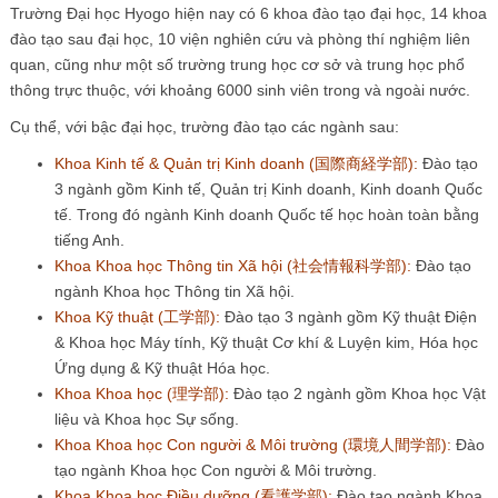
Trường Đại học Hyogo hiện nay có 6 khoa đào tạo đại học, 14 khoa
đào tạo sau đại học, 10 viện nghiên cứu và phòng thí nghiệm liên
quan, cũng như một số trường trung học cơ sở và trung học phổ
thông trực thuộc, với khoảng 6000 sinh viên trong và ngoài nước.
Cụ thể, với bậc đại học, trường đào tạo các ngành sau:
Khoa Kinh tế & Quản trị Kinh doanh (国際商経学部):
Đào tạo
3 ngành gồm Kinh tế, Quản trị Kinh doanh, Kinh doanh Quốc
tế. Trong đó ngành Kinh doanh Quốc tế học hoàn toàn bằng
tiếng Anh.
Khoa Khoa học Thông tin Xã hội (社会情報科学部):
Đào tạo
ngành Khoa học Thông tin Xã hội.
Khoa Kỹ thuật (工学部):
Đào tạo 3 ngành gồm Kỹ thuật Điện
& Khoa học Máy tính, Kỹ thuật Cơ khí & Luyện kim, Hóa học
Ứng dụng & Kỹ thuật Hóa học.
Khoa Khoa học (理学部):
Đào tạo 2 ngành gồm Khoa học Vật
liệu và Khoa học Sự sống.
Khoa Khoa học Con người & Môi trường (環境人間学部):
Đào
tạo ngành Khoa học Con người & Môi trường.
Khoa Khoa học Điều dưỡng (看護学部):
Đào tạo ngành Khoa