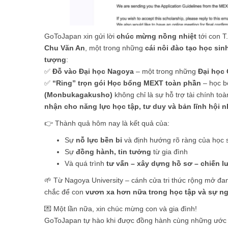
GoToJapan xin gửi lời
chúc mừng nồng nhiệt
tới con T
Chu Văn An
, một trong những
cái nôi đào tạo học sin
tượng
:
✅
Đỗ vào Đại học Nagoya
– một trong những
Đại học
✅
“Ring” trọn gói Học bổng MEXT toàn phần
– học b
(Monbukagakusho)
không chỉ là sự hỗ trợ tài chính to
nhận cho năng lực học tập, tư duy và bản lĩnh hội 
👉 Thành quả hôm nay là kết quả của:
Sự
nỗ lực bền bỉ
và định hướng rõ ràng của học 
Sự
đồng hành, tin tưởng
từ gia đình
Và quá trình
tư vấn – xây dựng hồ sơ – chiến l
🌱 Từ Nagoya University – cánh cửa tri thức rộng mở đ
chắc để con
vươn xa hơn nữa trong học tập và sự ng
💌 Một lần nữa, xin chúc mừng con và gia đình!
GoToJapan tự hào khi được đồng hành cùng những ước