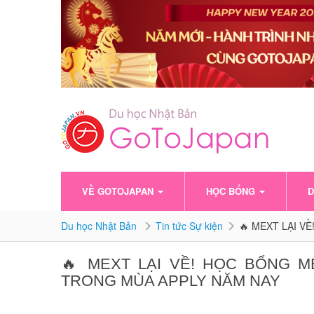
VỀ GOTOJAPAN
HỌC BỔNG
D
Du học Nhật Bản
Tin tức Sự kiện
🔥 MEXT LẠI VỀ!
🔥 MEXT LẠI VỀ! HỌC BỔNG 
TRONG MÙA APPLY NĂM NAY