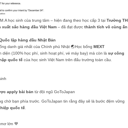
.M.A học sinh của trung tâm – hiện đang theo học cấp 3 tại
Trường T
h xuất sắc hàng đầu Việt Nam
– đã đạt được
thành tích vô cùng ấn
 Quốc lập hàng đầu Nhật Bản
ổng danh giá nhất của Chính phủ Nhật 🌏Học bổng
MEXT
àn diện (100% học phí, sinh hoạt phí, vé máy bay) mà còn là
sự công
nhập quốc tế
của học sinh Việt Nam trên đấu trường toàn cầu.
sinh
ược apply bài bản
từ đội ngũ GoToJapan
ang chờ bạn phía trước. GoToJapan tin rằng đây sẽ là bước đệm vững
hiệp quốc tế
.
 mơ lớn 💙