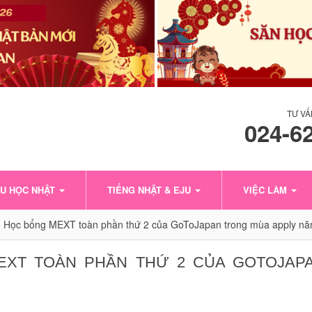
TƯ VẤ
024-6
U HỌC NHẬT
TIẾNG NHẬT & EJU
VIỆC LÀM
 Học bổng MEXT toàn phần thứ 2 của GoToJapan trong mùa apply n
MEXT TOÀN PHẦN THỨ 2 CỦA GOTOJAP