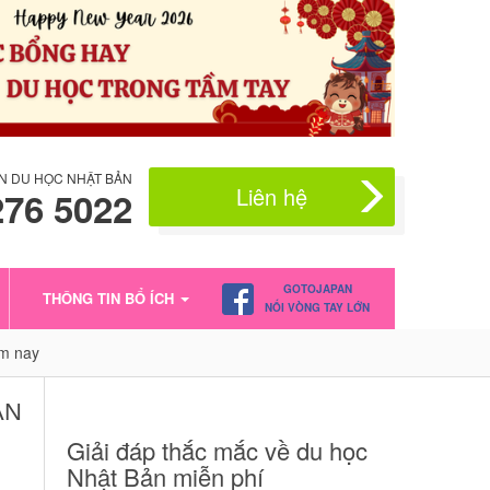
N DU HỌC NHẬT BẢN
Liên hệ
276 5022
GOTOJAPAN
THÔNG TIN BỔ ÍCH
NỐI VÒNG TAY LỚN
ăm nay
AN
Giải đáp thắc mắc về du học
Nhật Bản miễn phí