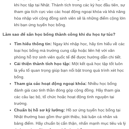
khi học tập tại Nhật. Thành tích trong các kỳ học đầu tiên, sự
tham gia tích cực vào các hoạt động ngoại khóa và khả năng
hòa nhập với cộng đồng sinh viên sẽ là những điểm cộng lớn
khi bạn ứng tuyển học bổng.
Làm sao để săn học bổng thành công khi du học tự túc?
Tìm hiểu thông tin:
Ngay khi nhập học, hãy tìm hiểu về các
loại học bổng mà trường cung cấp hoặc liên hệ với văn
phòng hỗ trợ sinh viên quốc tế để được hướng dẫn chi tiết.
Cải thiện thành tích học tập:
Một kết quả học tập tốt luôn
là yếu tố quan trọng giúp bạn nổi bật trong quá trình xét học
bổng.
Tham gia các hoạt động ngoại khóa:
Nhiều học bổng
đánh giá cao tinh thần đóng góp cộng đồng. Hãy tham gia
các câu lạc bộ, tổ chức hoặc hoạt động tình nguyện tại
trường.
Chuẩn bị hồ sơ kỹ lưỡng:
Hồ sơ ứng tuyển học bổng tại
Nhật thường bao gồm thư giới thiệu, bài luận cá nhân và
bảng điểm. Hãy chuẩn bị cẩn thận, nhấn mạnh mục tiêu và lý