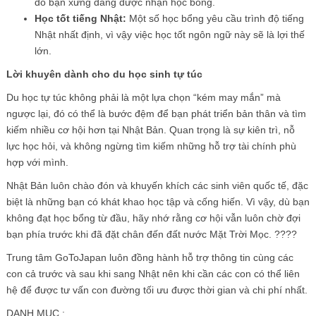
do bạn xứng đáng được nhận học bổng.
Học tốt tiếng Nhật:
Một số học bổng yêu cầu trình độ tiếng
Nhật nhất định, vì vậy việc học tốt ngôn ngữ này sẽ là lợi thế
lớn.
Lời khuyên dành cho du học sinh tự túc
Du học tự túc không phải là một lựa chọn “kém may mắn” mà
ngược lại, đó có thể là bước đệm để bạn phát triển bản thân và tìm
kiếm nhiều cơ hội hơn tại Nhật Bản. Quan trọng là sự kiên trì, nỗ
lực học hỏi, và không ngừng tìm kiếm những hỗ trợ tài chính phù
hợp với mình.
Nhật Bản luôn chào đón và khuyến khích các sinh viên quốc tế, đặc
biệt là những bạn có khát khao học tập và cống hiến. Vì vậy, dù bạn
không đạt học bổng từ đầu, hãy nhớ rằng cơ hội vẫn luôn chờ đợi
bạn phía trước khi đã đặt chân đến đất nước Mặt Trời Mọc. ????
Trung tâm GoToJapan luôn đồng hành hỗ trợ thông tin cùng các
con cả trước và sau khi sang Nhật nên khi cần các con có thể liên
hệ để được tư vấn con đường tối ưu được thời gian và chi phí nhất.
DANH MỤC :