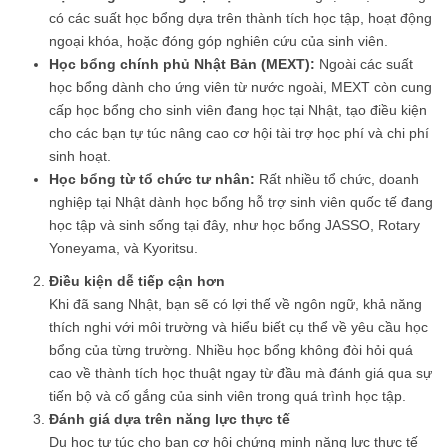
có các suất học bổng dựa trên thành tích học tập, hoạt động
ngoại khóa, hoặc đóng góp nghiên cứu của sinh viên.
Học bổng chính phủ Nhật Bản (MEXT):
Ngoài các suất
học bổng dành cho ứng viên từ nước ngoài, MEXT còn cung
cấp học bổng cho sinh viên đang học tại Nhật, tạo điều kiện
cho các bạn tự túc nâng cao cơ hội tài trợ học phí và chi phí
sinh hoạt.
Học bổng từ tổ chức tư nhân:
Rất nhiều tổ chức, doanh
nghiệp tại Nhật dành học bổng hỗ trợ sinh viên quốc tế đang
học tập và sinh sống tại đây, như học bổng JASSO, Rotary
Yoneyama, và Kyoritsu.
Điều kiện dễ tiếp cận hơn
Khi đã sang Nhật, bạn sẽ có lợi thế về ngôn ngữ, khả năng
thích nghi với môi trường và hiểu biết cụ thể về yêu cầu học
bổng của từng trường. Nhiều học bổng không đòi hỏi quá
cao về thành tích học thuật ngay từ đầu mà đánh giá qua sự
tiến bộ và cố gắng của sinh viên trong quá trình học tập.
Đánh giá dựa trên năng lực thực tế
Du học tự túc cho bạn cơ hội chứng minh năng lực thực tế