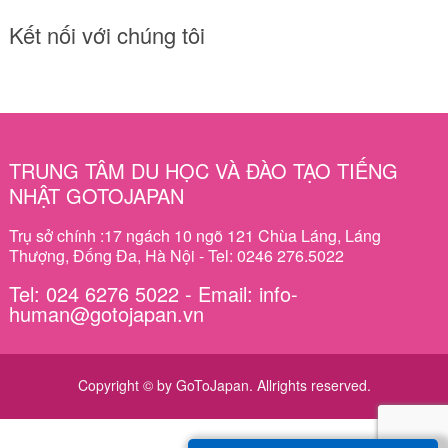
Kết nối với chúng tôi
TRUNG TÂM DU HỌC VÀ ĐÀO TẠO TIẾNG
NHẬT GOTOJAPAN
Trụ sở chính :17 ngách 10 ngõ 121 Chùa Láng, Láng
Thượng, Đống Đa, Hà Nội - Tel: 0246 276.5022
Tel: 024 6276 5022 - Email: info-
human@gotojapan.vn
Copyright © by GoToJapan. Allrights reserved.