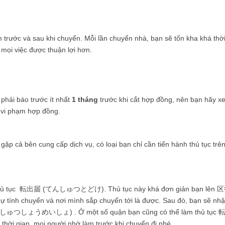
 trước và sau khi chuyển. Mỗi lần chuyển nhà, bạn sẽ tốn kha khá thờ
mọi việc được thuận lợi hơn.
hải báo trước ít nhất
1 tháng
trước khi cắt hợp đồng, nên bạn hãy x
à vi phạm hợp đồng.
gặp cả bên cung cấp dịch vụ, có loại bạn chỉ cần tiến hành thủ tục trê
 làm thủ tục 転出届 (てんしゅつとどけ). Thủ tục này khá đơn giản bạn lên 
tính chuyển và nơi mình sắp chuyển tới là được. Sau đó, bạn sẽ nh
しゅつしょうめいしょ) . Ở một số quận bạn cũng có thể làm thủ tục 
thời gian, mọi người nhớ làm trước khi chuyển đi nhé.