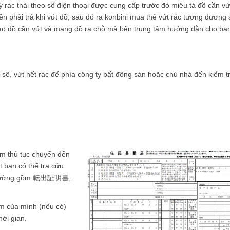
ý rác thải theo số điện thoại được cung cấp trước đó miêu tả đồ cần vứ
ền phải trả khi vứt đồ, sau đó ra konbini mua thẻ vứt rác tương đương 
 vứt và mang đồ ra chỗ mà bên trung tâm hướng dẫn cho bạ
sẽ, vứt hết rác để phía công ty bất động sản hoặc chủ nhà đến kiểm t
àm thủ tục chuyển đến
ạn có thể tra cứu
g thường gồm 転出証明書,
ểm của mình (nếu có)
hời gian.