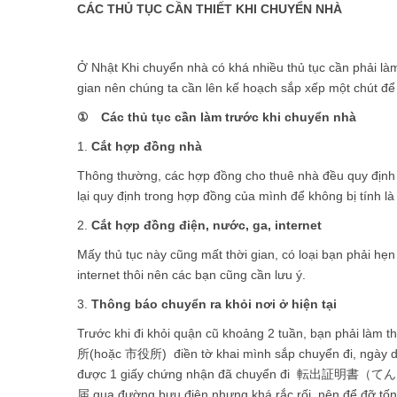
CÁC THỦ TỤC CẦN THIẾT KHI CHUYỂN NHÀ
Ở Nhật Khi chuyển nhà có khá nhiều thủ tục cần phải làm
gian nên chúng ta cần lên kế hoạch sắp xếp một chút để 
① Các thủ tục cần làm trước khi chuyển nhà
1.
Cắt hợp đồng nhà
Thông thường, các hợp đồng cho thuê nhà đều quy định p
lại quy định trong hợp đồng của mình để không bị tính l
2.
Cắt hợp đồng điện, nước, ga, internet
Mấy thủ tục này cũng mất thời gian, có loại bạn phải hẹn 
internet thôi nên các bạn cũng cần lưu ý.
3.
Thông báo chuyển ra khỏi nơi ở hiện tại
Trước khi đi khỏi quận cũ khoảng 2 tuần, bạn phải
所(hoặc 市役所) điền tờ khai mình sắp chuyển đi, ngày dự 
được 1 giấy chứng nhận đã chuyển đi 転出証明書（てん
届 qua đường bưu điện nhưng khá rắc rối, nên để đỡ tốn 