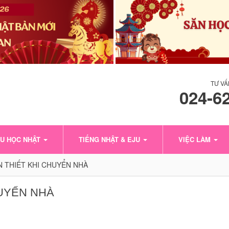
TƯ VẤ
024-6
U HỌC NHẬT
TIẾNG NHẬT & EJU
VIỆC LÀM
 THIẾT KHI CHUYỂN NHÀ
HUYỂN NHÀ