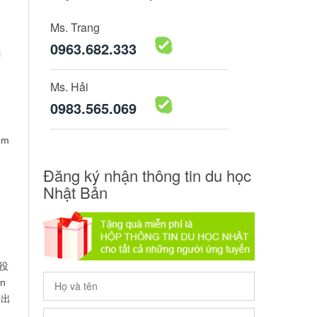
Ms. Trang
0963.682.333
i
Ms. Hải
0983.565.069
em
Đăng ký nhận thông tin du học
Nhật Bản
n
区役
ận
転出