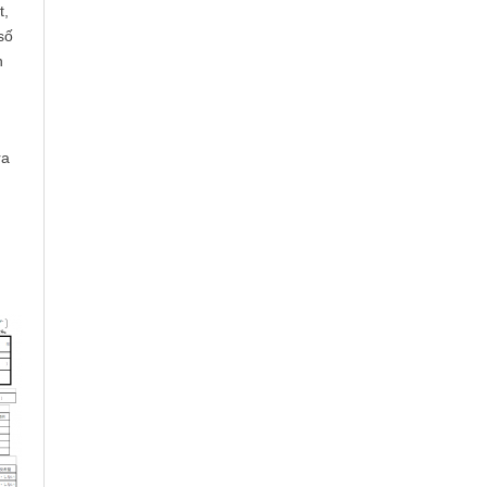
t,
số
n
ra