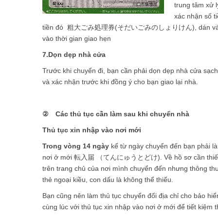
trung tâm xử l
xác nhận số ti
tiền đó 粗大ごみ処理券(そだいごみのしょりけん), dán vào đồ cần
vào thời gian giao hẹn
7.Dọn dẹp nhà cửa
Trước khi chuyển đi, bạn cần phải dọn dẹp nhà cửa sạch 
và xác nhận trước khi đồng ý cho bạn giao lại nhà.
② Các thủ tục cần làm sau khi chuyển nhà
Thủ tục xin nhập vào nơi mới
Trong vòng 14 ngày
kể từ ngày chuyển đến bạn phải l
nơi ở mới 転入届 （てんにゅうとどけ). Về hồ sơ cần thiết b
trên trang chủ của nơi mình chuyển đến nhưng thôn
thẻ ngoại kiều, con dấu là không thể thiếu.
Bạn cũng nên làm thủ tục chuyển đổi địa chỉ cho bảo hi
cùng lúc với thủ tục xin nhập vào nơi ở mới để tiết kiệm t