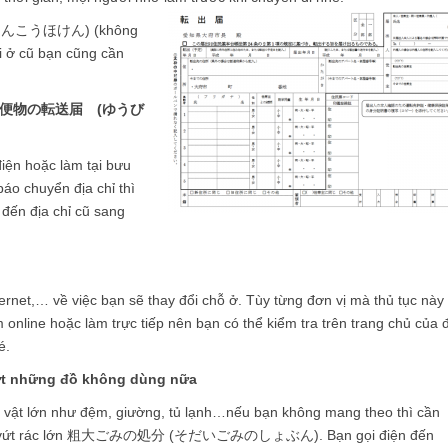
んけんこうほけん) (không
ơi ở cũ bạn cũng cần
ỉ mới 郵便物の転送届 (ゆうび
điện hoặc làm tại bưu
áo chuyển địa chỉ thì
đến địa chỉ cũ sang
ernet,… về việc bạn sẽ thay đổi chỗ ở. Tùy từng đơn vị
mà thủ tục này
 online hoặc làm trực tiếp nên bạn có thể kiểm tra trên trang chủ của 
é.
ứt những đồ không dùng nữa
ồ vật lớn như đệm, giường, tủ lạnh…nếu bạn không mang theo thì cần
ký vứt rác lớn 粗大ごみの処分 (そだいごみのしょぶん). Bạn gọi điện đến