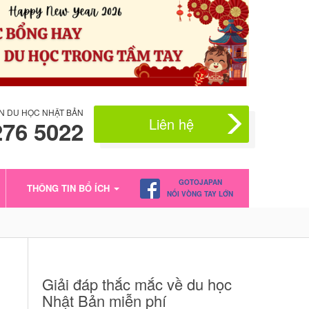
N DU HỌC NHẬT BẢN
Liên hệ
276 5022
GOTOJAPAN
THÔNG TIN BỔ ÍCH
NỐI VÒNG TAY LỚN
Giải đáp thắc mắc về du học
Nhật Bản miễn phí