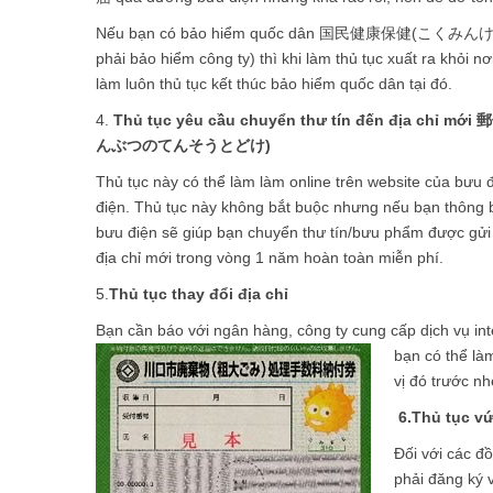
Nếu bạn có bảo hiểm quốc dân 国民健康保健(こくみ
phải bảo hiểm công ty) thì khi làm thủ tục xuất ra khỏi n
làm luôn thủ tục kết thúc bảo hiểm quốc dân tại đó.
4.
Thủ tục yêu cầu chuyển thư tín đến địa ch
んぶつのてんそうとどけ)
Thủ tục này có thể làm làm online trên website của bưu 
điện. Thủ tục này không bắt buộc nhưng nếu bạn thông b
bưu điện sẽ giúp bạn chuyển thư tín/bưu phẩm được gửi 
địa chỉ mới trong vòng 1 năm hoàn toàn miễn phí.
5.
Thủ tục thay đổi địa chỉ
Bạn cần báo với ngân hàng, công ty cung cấp dịch vụ int
bạn có thể làm
vị đó trước nh
6.
Thủ tục v
Đối với các đ
phải đăng 