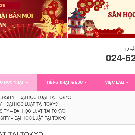
TƯ VẤ
024-6
U HỌC NHẬT
TIẾNG NHẬT & EJU
VIỆC LÀM
RSITY – ĐẠI HỌC LUẬT TẠI TOKYO
 – ĐẠI HỌC LUẬT TẠI TOKYO
ITY – ĐẠI HỌC LUẬT TẠI TOKYO
ITY – ĐẠI HỌC LUẬT TẠI TOKYO
ẬT TẠI TOKYO