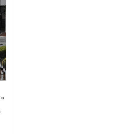
qua
i