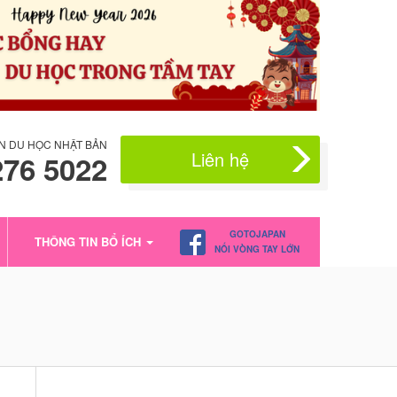
N DU HỌC NHẬT BẢN
Liên hệ
276 5022
GOTOJAPAN
THÔNG TIN BỔ ÍCH
NỐI VÒNG TAY LỚN