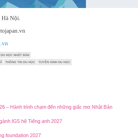
 Hà Nội.
tojapan.vn
n.vn
DU HỌC NHẬT BẢN
SĨ
THÔNG TIN DU HỌC
TUYỂN SINH DU HỌC
026 – Hành trình chạm đến những giấc mơ Nhật Bản
ngành IGS hệ Tiếng anh 2027
ng foundation 2027