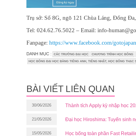
Trụ sở: Số 8G, ngõ 121 Chùa Láng, Đống Đa,
Tel: 024.62.76.5022 – Email: info-human@go
Fanpage:
https://www.facebook.com/gotojapa
DANH MỤC :
CÁC TRƯỜNG ĐẠI HỌC
CHƯƠNG TRÌNH HỌC BỔNG
HỌC BỔNG ĐẠI HỌC BẰNG TIẾNG ANH, TIẾNG NHẬT, HỌC BỔNG THẠC 
BÀI VIẾT LIÊN QUAN
30/06/2026
Thành tích Apply kỳ nhập học 2
21/05/2026
Đại học Hiroshima: Tuyển sinh 
15/05/2026
Học bổng toàn phần Fast Retaili