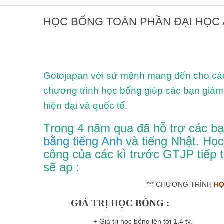
HỌC BỔNG TOÀN PHẦN ĐẠI HỌC A
Gotojapan với sứ mệnh mang đến cho các 
chương trình học bổng giúp các bạn giảm 
hiện đại và quốc tế.
Trong 4 năm qua đã hỗ trợ các b
bằng tiếng Anh
và tiếng Nhật. Họ
công của các kì trước GTJP tiếp t
sẽ ap :
*** CHƯƠNG TRÌNH
HỌ
GIÁ TRỊ HỌC BỔNG :
+ Giá trị học bổng lên tới 1,4 tỷ.