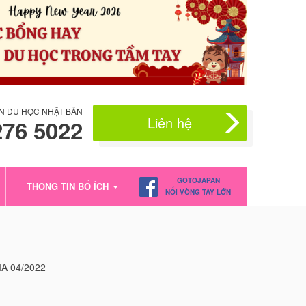
N DU HỌC NHẬT BẢN
Liên hệ
276 5022
GOTOJAPAN
THÔNG TIN BỔ ÍCH
NỐI VÒNG TAY LỚN
A 04/2022