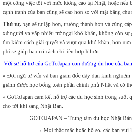
một công việc tốt với mức lương cao tại Nhật, hoặc nếu 
cạnh tranh của bạn cũng sẽ cao hơn so với mặt bằng ch
Thứ tư,
bạn sẽ tự lập hơn, trưởng thành hơn và cứng cáp
xứ người va vấp nhiều trở ngại khó khăn, không còn sự g
tìm kiếm cách giải quyết và vượt qua khó khăn, hơn nữa p
phí sẽ giúp bạn có cách chi tiêu hợp lí hơn.
Với sự hỗ trợ của GoToJapan con đường du học của bạn 
» Đội ngũ tư vấn và ban giám đốc dày dạn kinh nghiệ
giành được học bổng toàn phần chính phủ Nhật và có thời
» GoToJapan cam kết hỗ trợ các du học sinh trong suốt q
cho tới khi sang Nhật Bản.
GOTOJAPAN – Trung tâm du học Nhật Bản uy 
→ Mọi thắc mắc hoặc hồ sơ, các bạn vui 