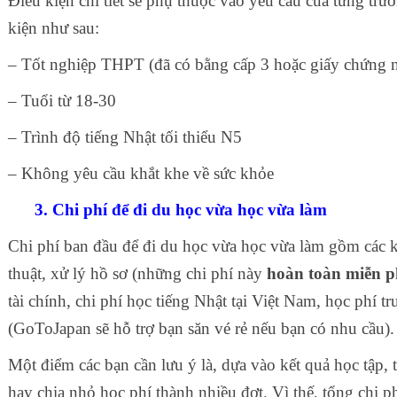
Điều kiện chi tiết sẽ phụ thuộc vào yêu cầu của từng trư
kiện như sau:
– Tốt nghiệp THPT (đã có bằng cấp 3 hoặc giấy chứng n
– Tuổi từ 18-30
– Trình độ tiếng Nhật tối thiểu N5
– Không yêu cầu khắt khe về sức khỏe
3. Chi phí để đi du học vừa học vừa làm
Chi phí ban đầu để đi du học vừa học vừa làm gồm các k
thuật, xử lý hồ sơ (những chi phí này
hoàn toàn miễn p
tài chính, chi phí học tiếng Nhật tại Việt Nam, học phí 
(GoToJapan sẽ hỗ trợ bạn săn vé rẻ nếu bạn có nhu cầu)
Một điểm các bạn cần lưu ý là, dựa vào kết quả học tập,
hay chia nhỏ học phí thành nhiều đợt. Vì thế, tổng chi p