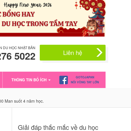
N DU HỌC NHẬT BẢN
Liên hệ
276 5022
GOTOJAPAN
THÔNG TIN BỔ ÍCH
NỐI VÒNG TAY LỚN
100 Man suốt 4 năm học.
Giải đáp thắc mắc về du học