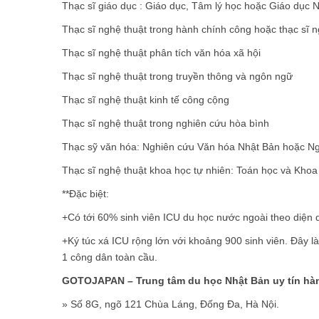
Thạc sĩ giáo dục : Giáo dục, Tâm lý học hoặc Giáo dục
Thạc sĩ nghệ thuật trong hành chính công hoặc thạc sĩ n
Thạc sĩ nghệ thuật phân tích văn hóa xã hội
Thạc sĩ nghệ thuật trong truyền thông và ngôn ngữ
Thạc sĩ nghệ thuật kinh tế công cộng
Thạc sĩ nghệ thuật trong nghiên cứu hòa bình
Thạc sỹ văn hóa: Nghiên cứu Văn hóa Nhật Bản hoặc Ng
Thạc sĩ nghệ thuật khoa học tự nhiên: Toán học và Khoa 
**Đặc biệt:
+Có tới 60% sinh viên ICU du học nước ngoài theo diện d
+Ký túc xá ICU rộng lớn với khoảng 900 sinh viên. Đây là 
1 công dân toàn cầu.
GOTOJAPAN – Trung tâm du học Nhật Bản uy tín hà
» Số 8G, ngõ 121 Chùa Láng, Đống Đa, Hà Nội.