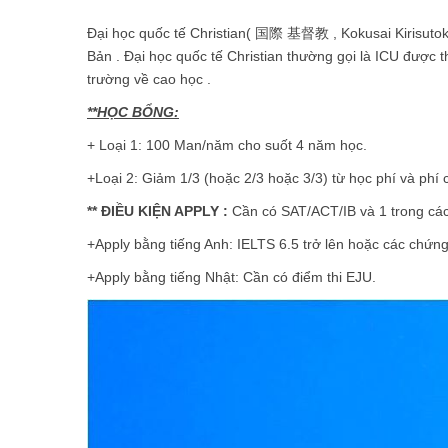
Đại học quốc tế Christian( 国際 基督教 , Kokusai Kirisutokyō
Bản . Đại học quốc tế Christian thường gọi là ICU được
trường về cao học .
**HỌC BỔNG:
+ Loại 1: 100 Man/năm cho suốt 4 năm học.
+Loại 2: Giảm 1/3 (hoặc 2/3 hoặc 3/3) từ học phí và phí 
** ĐIỀU KIỆN APPLY :
Cần có SAT/ACT/IB và 1 trong các
+Apply bằng tiếng Anh: IELTS 6.5 trở lên hoặc các chứn
+Apply bằng tiếng Nhật: Cần có điểm thi EJU.