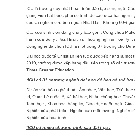
ICU là trường duy nhất hoàn toàn đào tạo song ngữ. Các 
giảng viên bắt buộc phải có trình độ cao ở cả hai ngôn
dục và nghiên cứu bên ngoài Nhật Bản. Khoảng 60% giảng
Các cựu sinh viên đáng chú ý bao gồm: Công chúa Mako 
hành của Sony , Kaz Hirai , và Thượng nghị sĩ Hoa Kỳ, 
Công nghệ đã chọn ICU là một trong 37 trường cho Dự á
Đại học quốc tế Christian liên tục được xếp hạng là một
2019, trường được xếp hạng đầu tiên trong số các trườ
Times Greater Education.
*ICU có 31 chương ngành đại học để bạn có thể lựa
Di sản văn hóa nghệ thuật, Âm nhạc, Văn học, Triết học 
trị, Quan hệ quốc tế, Xã hội học, Nhân chủng học, Truyề
Toán học , Khoa học thông tin, Giáo dục ngôn ngữ, Giá
Nghiên cứu phát triển, Nghiên cứu môi trường, Nghiên cứ
Nghiên cứu hòa bình
*ICU có nhiều chương trình sau đại học :