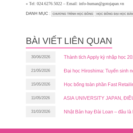
» Tel: 024.6276.5022 – Email: info-human@gotojapan.vn
DANH MỤC :
CHƯƠNG TRÌNH HỌC BỔNG
HỌC BỔNG ĐẠI HỌC BẰN
BÀI VIẾT LIÊN QUAN
30/06/2026
Thành tích Apply kỳ nhập học 2
21/05/2026
Đại học Hiroshima: Tuyển sinh 
15/05/2026
Học bổng toàn phần Fast Retaili
11/05/2026
ASIA UNIVERSITY JAPAN, ĐI
31/03/2026
Nhật Bản hay Đài Loan – đâu là 