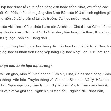
lớp học được tổ chức bằng tiếng Anh hoặc tiếng Nhật, với tất cả các
 ngữ. Có 90% phần trăm giảng viên Nhật Bản của ICU có kinh nghiệm gi
 viên có bằng tiến sĩ tại các trường đại học nước ngoài.
của Akishino , Công chúa Kako của Akishino , Chủ tịch và Giám đốc đ
Jay Rockefeller . Năm 2014, Bộ Giáo dục, Văn hóa, Thể thao, Khoa học
n Đại học Toàn cầu Hàng đầu .
 trong những trường đại học hàng đầu và chọn lọc nhất tại Nhật Bản. N
ng đại học tư nhân trên Bảng xếp hạng Đại học Nhật Bản 2019 bởi The
 chọn sau khóa học đại cương:
và Tôn giáo, Kinh tế, Kinh doanh, Lịch sử, Luật, Chính sách công, Chí
n thông, Văn hóa, Truyền thông và Văn hóa, Sinh học, Vật lý, Hóa học,
o dục, Ngôn ngữ học, Tâm lý học, Nghiên cứu Mỹ, Nghiên cứu châu Á,
u về giới và giới tính, Nghiên cứu toàn cầu, Nghiên cứu Nhật Bản,