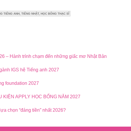
G TIẾNG ANH, TIẾNG NHẬT, HỌC BỔNG THẠC SĨ
026 – Hành trình chạm đến những giấc mơ Nhật Bản
ngành IGS hệ Tiếng anh 2027
ng foundation 2027
ỀU KIỆN APPLY HỌC BỔNG NĂM 2027
lựa chọn “đáng tiền” nhất 2026?