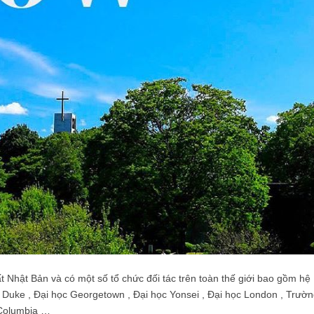
hất Nhật Bản và có một số tổ chức đối tác trên toàn thế giới bao gồm hệ
ọc Duke , Đại học Georgetown , Đại học Yonsei , Đại học London , Trườ
h Columbia …