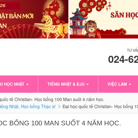
TƯ VẤ
024-6
U HỌC NHẬT
TIẾNG NHẬT & EJU
VIỆC LÀM
quốc tế Christian- Học bổng 100 Man suốt 4 năm học.
tiếng Nhật, Học bổng Thạc sĩ
Đại học quốc tế Christian- Học bổng 
ỌC BỔNG 100 MAN SUỐT 4 NĂM HỌC.