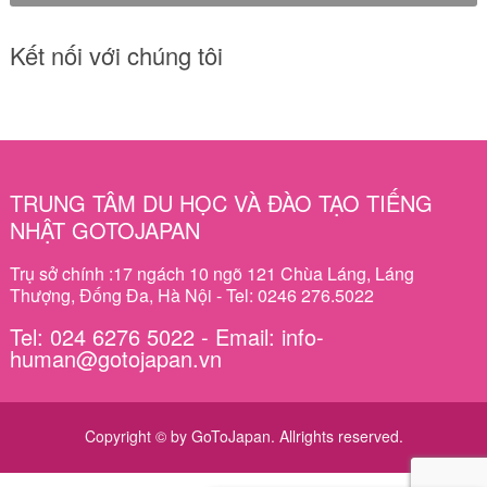
Kết nối với chúng tôi
TRUNG TÂM DU HỌC VÀ ĐÀO TẠO TIẾNG
NHẬT GOTOJAPAN
Trụ sở chính :17 ngách 10 ngõ 121 Chùa Láng, Láng
Thượng, Đống Đa, Hà Nội - Tel: 0246 276.5022
Tel: 024 6276 5022 - Email: info-
human@gotojapan.vn
Copyright © by GoToJapan. Allrights reserved.